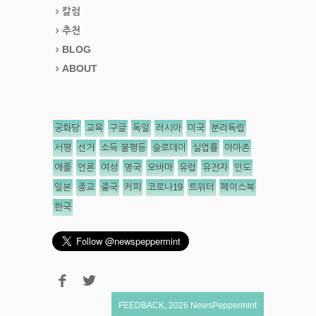
칼럼
추천
BLOG
ABOUT
공화당
교육
구글
독일
러시아
미국
분리독립
서평
선거
소득 불평등
슬로데이
실업률
아마존
애플
언론
여성
영국
오바마
유럽
유전자
인도
일본
종교
중국
커피
코로나19
트위터
페이스북
한국
FEEDBACK
,
2026
NewsPeppermint