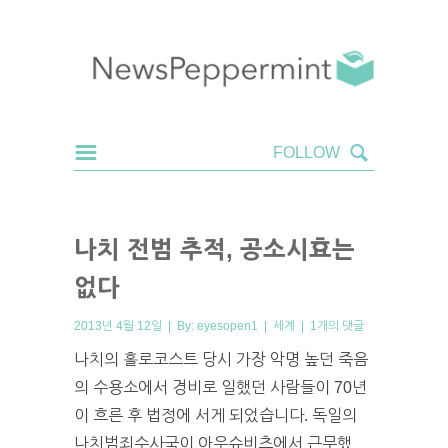
나치 전범 추적, 공소시효는
없다
2013년 4월 12일 | By:
eyesopen1
|
세계
|
1개의 댓글
나치의 홀로코스트 당시 가장 악명 높던 죽음
의 수용소에서 경비로 일했던 사람들이 70년
이 흐른 후 법정에 서게 되었습니다. 독일의
나치범죄수사국이 아우슈비츠에서 근무했