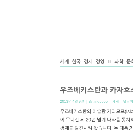
세계
한국
경제
경영
IT
과학
문
우즈베키스탄과 카자흐스
2013년 4월 9일 | By:
ingppoo
|
세계
|
댓글이
우즈베키스탄의 이슬람 카리모프(Islam
이 무너진 뒤 20년 넘게 나라를 통
경제를 발전시켜 왔습니다. 두 대통