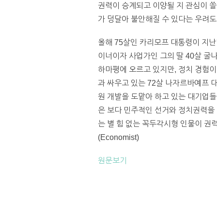
권력이 승계되고 이양될 지 관심이 쏠
가 덩달아 불안해질 수 있다는 우려도
올해 75살인 카리모프 대통령이 지
이너이자 사업가인 그의 딸 40살 
하마평에 오르고 있지만, 정치 경험이
과 싸우고 있는 72살 나자르바예프 
원 개발을 도맡아 하고 있는 대기업들
은 보다 민주적인 선거와 정치권력을 
는 별 힘 없는 꼭두각시형 인물이 권
(Economist)
원문보기