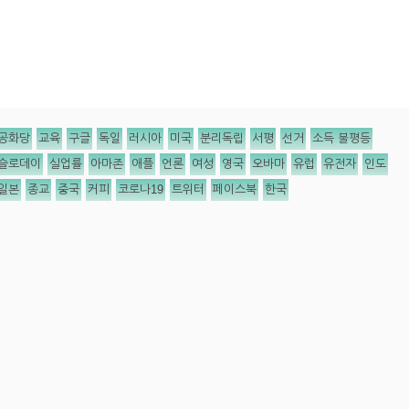
공화당
교육
구글
독일
러시아
미국
분리독립
서평
선거
소득 불평등
슬로데이
실업률
아마존
애플
언론
여성
영국
오바마
유럽
유전자
인도
일본
종교
중국
커피
코로나19
트위터
페이스북
한국