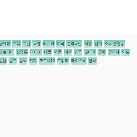
공화당
교육
구글
독일
러시아
미국
분리독립
서평
선거
소득 불평등
슬로데이
실업률
아마존
애플
언론
여성
영국
오바마
유럽
유전자
인도
일본
종교
중국
커피
코로나19
트위터
페이스북
한국