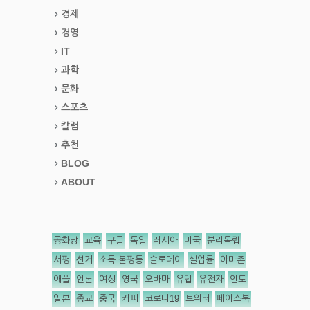
경제
경영
IT
과학
문화
스포츠
칼럼
추천
BLOG
ABOUT
공화당
교육
구글
독일
러시아
미국
분리독립
서평
선거
소득 불평등
슬로데이
실업률
아마존
애플
언론
여성
영국
오바마
유럽
유전자
인도
일본
종교
중국
커피
코로나19
트위터
페이스북