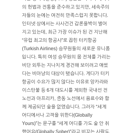
의 헌법과 전통을 준수하고 있지만, 세속주의
자들의 눈에는 여전히 만족스럽지 못합니다.
인터넷 상에서는 사사건건 갑론을박이 벌어
지고 있는데, 최근 가장 이슈가 된 건 지난해
“유럽 최고의 항공사”로 꼽힌 터키항공
(Turkish Airlines) 승무원들의 새로운 유니폼
입니다. 특히 여성 승무원의 몸 전체를 가리는
비단 외투는 지나치게 경건해 보이려고 애썼
다는 비아냥의 대상이 됐습니다. 게다가 터키
항공이 수요가 많지 않다는 이유로 앙카라와
이스탄불 등 6개 대도시를 제외한 국내선 전
노선과 아프리카, 중동 노선에서 음료수와 함
께 제공되던 술을 없앴습니다. 그러자 “세계
어디에서나 고객을 위한다(Globally
Yours)”는 문구를 “세계 어디를 가도 술 안 취
했어요(Globally Sober)”라고 비꼬는 사람도