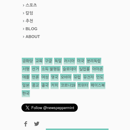
스포츠
칼럼
추천
BLOG
ABOUT
공화당
교육
구글
독일
러시아
미국
분리독립
서평
선거
소득 불평등
슬로데이
실업률
아마존
애플
언론
여성
영국
오바마
유럽
유전자
인도
일본
종교
중국
커피
코로나19
트위터
페이스북
한국