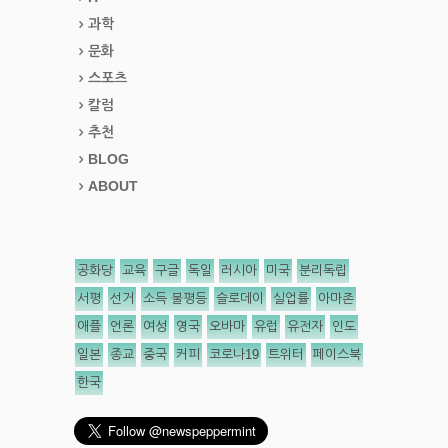
과학
문화
스포츠
칼럼
추천
BLOG
ABOUT
공화당
교육
구글
독일
러시아
미국
분리독립
서평
선거
소득 불평등
슬로데이
실업률
아마존
애플
언론
여성
영국
오바마
유럽
유전자
인도
일본
종교
중국
커피
코로나19
트위터
페이스북
한국