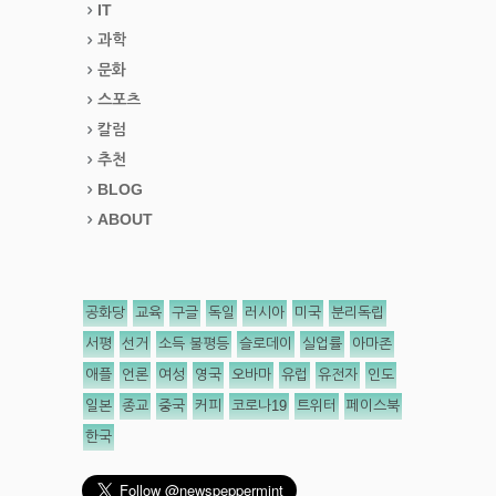
IT
과학
문화
스포츠
칼럼
추천
BLOG
ABOUT
공화당
교육
구글
독일
러시아
미국
분리독립
서평
선거
소득 불평등
슬로데이
실업률
아마존
애플
언론
여성
영국
오바마
유럽
유전자
인도
일본
종교
중국
커피
코로나19
트위터
페이스북
한국