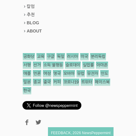
칼럼
추천
BLOG
ABOUT
공화당
교육
구글
독일
러시아
미국
분리독립
서평
선거
소득 불평등
슬로데이
실업률
아마존
애플
언론
여성
영국
오바마
유럽
유전자
인도
일본
종교
중국
커피
코로나19
트위터
페이스북
한국
FEEDBACK
,
2026
NewsPeppermint