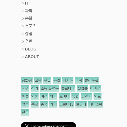
IT
과학
문화
스포츠
칼럼
추천
BLOG
ABOUT
공화당
교육
구글
독일
러시아
미국
분리독립
서평
선거
소득 불평등
슬로데이
실업률
아마존
애플
언론
여성
영국
오바마
유럽
유전자
인도
일본
종교
중국
커피
코로나19
트위터
페이스북
한국