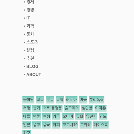
경제
경영
IT
과학
문화
스포츠
칼럼
추천
BLOG
ABOUT
공화당
교육
구글
독일
러시아
미국
분리독립
서평
선거
소득 불평등
슬로데이
실업률
아마존
애플
언론
여성
영국
오바마
유럽
유전자
인도
일본
종교
중국
커피
코로나19
트위터
페이스북
한국