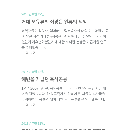
2015년 8월 19일.
거대 포유류의 쇠망은 인류의 책임
과학자들이 검치묘, 털매머드, 털코뿔소와 대형 아르마딜로 등
이 살던 시절 거대한 동물들이 쇠락하게 된 주 요인이 인간이
었는지 기후변화였는지에 대한 오래된 논쟁을 매듭지을 연구
를 수행했습니다.
더 보기
→
2015년 8월 12일.
해변을 거닐던 육식공룡
1억 4,200만 년 전, 육식공룡 두 마리가 현재의 독일이 된 해
변을 걸었습니다. 한 생물학자가 화석이 된 이들의 발자국을
분석하여 두 공룡의 삶에 대한 새로운 통찰을 얻어냈습니다.
더 보기
→
2015년 7월 31일.