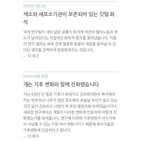
2015년 9월 2일.
색소와 세포소기관이 보존되어 있는 깃털 화
석
국제 연구팀이 새와 닮은 공룡의 화석에 여전히 멜라노솜과 색
소가 남아있다는 직접적인 화학적 증거를 찾아냈습니다. 이들
의 연구 결과는 오래 전에 멸종한 동물의 색깔을 알아낼 수 있
다는 생각을 강력하게 뒷받침해주는 것입니다.
더 보기
→
2015년 8월 26일.
개는 기후 변화와 함께 진화했습니다
지난 4천만 년 동안 기후가 추워지고 건조해지면서 북아메리
카는 따뜻하고 나무가 많던 장소에서 오늘날 우리가 알고 있는
것과 같이 건조하고 사방이 탁 트인 평원으로 바뀌었습니다다.
새로운 연구에서는 개들이 이러한 변화에 반응하여 어떻게 진
화했는지를 보여줍니다. 연구에 의하면 기후변화가 서식지에
서 사냥할 수 있는 기회 역시 변화시키기 때문에 포식자들은
기후변화에 민감하다고 합니다.
더 보기
→