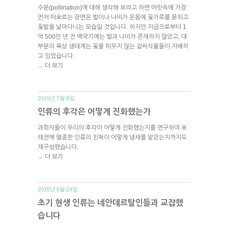
수분(pollination)에 대해 생각해 보라고 하면 머릿속에 가장
먼저 떠오르는 장면은 벌이나 나비가 온몸에 꽃가루를 묻히고
꽃밭을 날아다니는 모습일 것입니다. 하지만 지금으로부터 1
억 500만 년 전 백악기에는 벌과 나비가 존재하지 않았고, 대
부분의 육상 생태계는 꽃을 피우지 않는 겉씨식물들이 지배하
고 있었습니다.
더 보기
→
2015년 7월 8일.
인류의 후각은 어떻게 진화했는가
과학자들이 우리의 후각이 어떻게 진화했는지를 연구하여 오
래전에 멸종한 인류의 친척이 어떻게 냄새를 맡았는지까지도
재구성했습니다.
더 보기
→
2015년 6월 24일.
초기 현생 인류는 네안데르탈인들과 교잡했
습니다