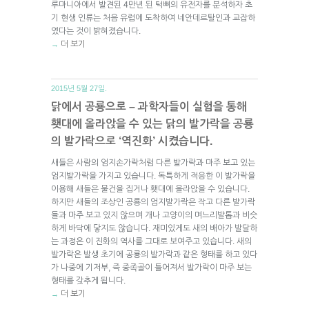
루마니아에서 발견된 4만년 된 턱뼈의 유전자를 분석하자 초
기 현생 인류는 처음 유럽에 도착하여 네안데르탈인과 교잡하
였다는 것이 밝혀졌습니다.
더 보기
→
2015년 5월 27일.
닭에서 공룡으로 – 과학자들이 실험을 통해
횃대에 올라앉을 수 있는 닭의 발가락을 공룡
의 발가락으로 ‘역진화’ 시켰습니다.
새들은 사람의 엄지손가락처럼 다른 발가락과 마주 보고 있는
엄지발가락을 가지고 있습니다. 독특하게 적응한 이 발가락을
이용해 새들은 물건을 집거나 횃대에 올라앉을 수 있습니다.
하지만 새들의 조상인 공룡의 엄지발가락은 작고 다른 발가락
들과 마주 보고 있지 않으며 개나 고양이의 며느리발톱과 비슷
하게 바닥에 닿지도 않습니다. 재미있게도 새의 배아가 발달하
는 과정은 이 진화의 역사를 그대로 보여주고 있습니다. 새의
발가락은 발생 초기에 공룡의 발가락과 같은 형태를 하고 있다
가 나중에 기저부, 즉 중족골이 틀어져서 발가락이 마주 보는
형태를 갖추게 됩니다.
더 보기
→