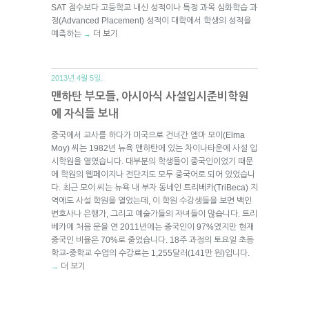
SAT 점수보다 고등학교 내신 성적이나 특정 과목 심화학습 과
정(Advanced Placement) 성적이 대학에서 학생의 성적을
예측하는
더 보기
→
2013년 4월 5일.
맨하탄 부모들, 아시아식 사설입시준비학원
에 자식들 보내
중국에서 교사를 하다가 미국으로 건너간 엘마 모이(Elma
Moy) 씨는 1982년 뉴욕 맨하탄에 있는 차이나타운에 사설 입
시학원을 열였습니다. 대부분의 학생들이 중국인이었기 때문
에 학원의 웹페이지나 전단지도 모두 중국어로 되어 있었습니
다. 최근 모이 씨는 뉴욕 내 부자 동네인 트리베카(TriBeca) 지
역에도 사설 학원을 열었는데, 이 학원 수강생들을 보면 백인
변호사나 은행가, 그리고 예술가들의 자녀들이 많습니다. 트리
베카에 처음 문을 연 2011년에는 중국인이 97%였지만 현재
중국인 비율은 70%로 줄었습니다. 18주 과정의 토요일 초등
학교-중학교 수업의 수강료는 1,255달러(141만 원)입니다.
더 보기
→