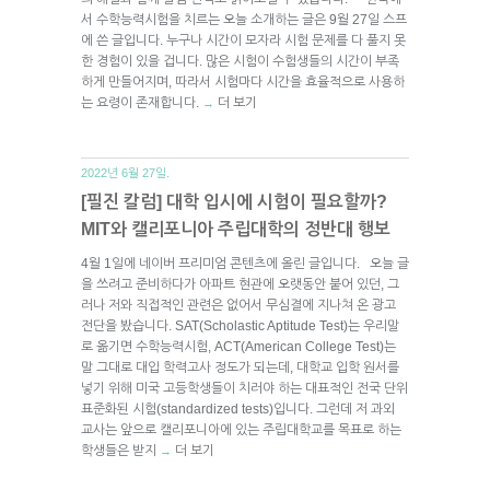
서 수학능력시험을 치르는 오늘 소개하는 글은 9월 27일 스프
에 쓴 글입니다. 누구나 시간이 모자라 시험 문제를 다 풀지 못
한 경험이 있을 겁니다. 많은 시험이 수험생들의 시간이 부족
하게 만들어지며, 따라서 시험마다 시간을 효율적으로 사용하
는 요령이 존재합니다.
더 보기
→
2022년 6월 27일.
[필진 칼럼] 대학 입시에 시험이 필요할까?
MIT와 캘리포니아 주립대학의 정반대 행보
4월 1일에 네이버 프리미엄 콘텐츠에 올린 글입니다. 오늘 글
을 쓰려고 준비하다가 아파트 현관에 오랫동안 붙어 있던, 그
러나 저와 직접적인 관련은 없어서 무심결에 지나쳐 온 광고
전단을 봤습니다. SAT(Scholastic Aptitude Test)는 우리말
로 옮기면 수학능력시험, ACT(American College Test)는
말 그대로 대입 학력고사 정도가 되는데, 대학교 입학 원서를
넣기 위해 미국 고등학생들이 치러야 하는 대표적인 전국 단위
표준화된 시험(standardized tests)입니다. 그런데 저 과외
교사는 앞으로 캘리포니아에 있는 주립대학교를 목표로 하는
학생들은 받지
더 보기
→