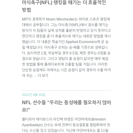
미식축구(NFL) 랭킹을 매기는 더 효율적인
방법
MIT의 경제학자 Niven Winchester는 취미로 스포츠 랭킹에
대해서 공부합니다. 그는 미식축구(NFL)에서 점수를 매기는
방식이 각 팀들의 실제 성적을 충분히 반영하고 있지 못하다고
판단하고 랭킹을 좀 더 효율적으로 매기는 새로운 방법을 제시
했습니다. 이 내용은 학술지인 Applied Economics에 곧 실
릴 예정입니다. 미식축구 순위는 승-패를 기준으로 정해집니
다. 승리하면 1점, 무승부일 경우 0.5점, 패한 경우는 0점을 승
점으로 얻습니다. 그리고 양팀의 총 승점이 같으면 매우 복잡
한 방법을 통해 플레이오프에 진출할 팀을 가립니다. 이러한
단순한 승점제도 아래서는 시즌 승점이 같아 경우의 수를 따져
야 하는
더 보기
→
2012년 9월 10일.
NFL 선수들 “우리는 동성애를 혐오하지 않아
요!”
볼티모어 레이븐스의 라인백 브렌든 아얀바데죠(Brendon
Ayanbadejo) 선수는 오래 전부터 동성결혼을 합법화해야 한
다는 소신을 갖고 있었습니다. 지난해 아얀바데죠는 올 11월