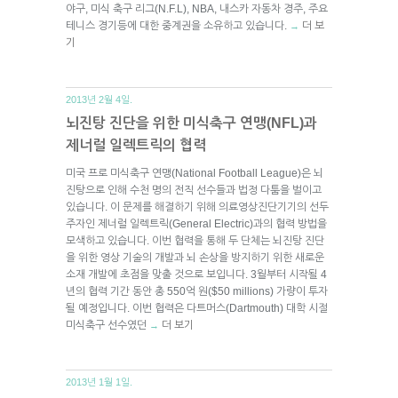
야구, 미식 축구 리그(N.F.L), NBA, 내스카 자동차 경주, 주요
테니스 경기등에 대한 중계권을 소유하고 있습니다.
더 보
→
기
2013년 2월 4일.
뇌진탕 진단을 위한 미식축구 연맹(NFL)과
제너럴 일렉트릭의 협력
미국 프로 미식축구 연맹(National Football League)은 뇌
진탕으로 인해 수천 명의 전직 선수들과 법정 다툼을 벌이고
있습니다. 이 문제를 해결하기 위해 의료영상진단기기의 선두
주자인 제너럴 일렉트릭(General Electric)과의 협력 방법을
모색하고 있습니다. 이번 협력을 통해 두 단체는 뇌진탕 진단
을 위한 영상 기술의 개발과 뇌 손상을 방지하기 위한 새로운
소재 개발에 초점을 맞출 것으로 보입니다. 3월부터 시작될 4
년의 협력 기간 동안 총 550억 원($50 millions) 가량이 투자
될 예정입니다. 이번 협력은 다트머스(Dartmouth) 대학 시절
미식축구 선수였던
더 보기
→
2013년 1월 1일.