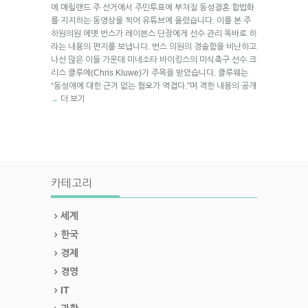
에 매릴랜드 주 선거에서 주민투표에 부쳐질 동성결혼 합법화
를 지지하는 동영상을 찍어 유튜브에 올렸습니다. 이를 본 주
하원의원 에멧 번스가 레이븐스 단장에게 선수 관리 똑바로 하
라는 내용의 편지를 보냅니다. 번스 의원의 경솔함을 비난하고
나선 많은 이들 가운데 미네소타 바이킹스의 미식축구 선수 크
리스 클루에(Chris Kluwe)가 주목을 받았습니다. 클루웨는
“동성애에 대한 근거 없는 혐오가 역겹다.”며 격한 내용의 공개
더 보기
→
카테고리
세계
한국
경제
경영
IT