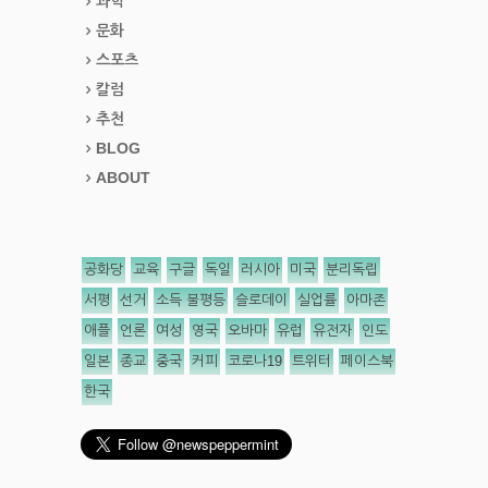
과학
문화
스포츠
칼럼
추천
BLOG
ABOUT
공화당
교육
구글
독일
러시아
미국
분리독립
서평
선거
소득 불평등
슬로데이
실업률
아마존
애플
언론
여성
영국
오바마
유럽
유전자
인도
일본
종교
중국
커피
코로나19
트위터
페이스북
한국