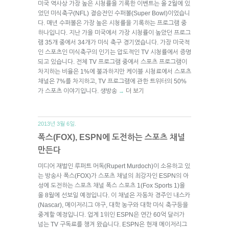
미국 역사상 가장 높은 시청률을 기록한 이벤트는 올 2월에 있
었던 미식축구(NFL) 결승전인 수퍼볼(Super Bowl)이었습니
다. 매년 수퍼볼은 가장 높은 시청률을 기록하는 프로그램 중
하나입니다. 지난 가을 미국에서 가장 시청률이 높았던 프로그
램 35개 중에서 34개가 미식 축구 경기였습니다. 가장 미국적
인 스포츠인 미식축구의 인기는 압도적인 TV 시청률에서 증명
되고 있습니다. 전체 TV 프로그램 중에서 스포츠 프로그램이
차지하는 비율은 1%에 불과하지만 케이블 시청료에서 스포츠
채널은 7%를 차지하고, TV 프로그램에 관한 트위터의 50%
가 스포츠 이야기입니다. 생방송
더 보기
→
2013년 3월 6일.
폭스(FOX), ESPN에 도전하는 스포츠 채널
만든다
미디어 재벌인 루퍼트 머독(Rupert Murdoch)이 소유하고 있
는 방송사 폭스(FOX)가 스포츠 채널의 최강자인 ESPN의 아
성에 도전하는 스포츠 채널 폭스 스포츠 1(Fox Sports 1)을
올 8월에 선보일 예정입니다. 이 채널은 자동차 경주인 내스카
(Nascar), 메이저리그 야구, 대학 농구와 대학 미식 축구등을
중계할 예정입니다. 업계 1위인 ESPN은 연간 60억 달러가
넘는 TV 구독료를 챙겨 왔습니다. ESPN은 현재 메이저리그