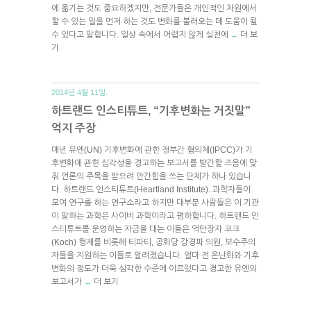
에 옮기는 것도 중요하겠지만, 전문가들은 개인적인 차원에서
할 수 있는 일을 먼저 하는 것도 변화를 불러오는 데 도움이 될
수 있다고 말합니다. 일상 속에서 어렵지 않게 실천에
더 보
→
기
2014년 4월 11일.
하트랜드 인스티튜트, “기후변화는 거짓말”
억지 주장
매년 유엔(UN) 기후변화에 관한 정부간 협의체(IPCC)가 기
후변화에 관한 심각성을 경고하는 보고서를 발간할 즈음에 맞
춰 언론의 주목을 받으려 안간힘을 쓰는 단체가 하나 있습니
다. 하트랜드 인스티튜트(Heartland Institute). 과학자들이
모여 연구를 하는 연구소라고 하지만 대부분 사람들은 이 기관
이 말하는 과학은 사이비 과학이라고 폄하합니다. 하트랜드 인
스티튜트를 운영하는 자금을 대는 이들은 억만장자 코크
(Koch) 형제를 비롯해 티파티, 공화당 강경파 의원, 보수주의
자들을 지원하는 이들로 알려졌습니다. 얼마 전 온난화와 기후
변화의 정도가 더욱 심각한 수준에 이르렀다고 경고한 유엔의
보고서가
더 보기
→