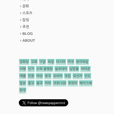
문화
스포츠
칼럼
추천
BLOG
ABOUT
공화당
교육
구글
독일
러시아
미국
분리독립
서평
선거
소득 불평등
슬로데이
실업률
아마존
애플
언론
여성
영국
오바마
유럽
유전자
인도
일본
종교
중국
커피
코로나19
트위터
페이스북
한국