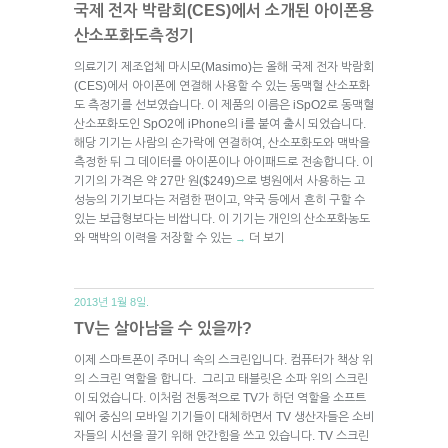
국제 전자 박람회(CES)에서 소개된 아이폰용
산소포화도측정기
의료기기 제조업체 마시모(Masimo)는 올해 국제 전자 박람회
(CES)에서 아이폰에 연결해 사용할 수 있는 동맥혈 산소포화
도 측정기를 선보였습니다. 이 제품의 이름은 iSpO2로 동맥혈
산소포화도인 SpO2에 iPhone의 i를 붙여 출시 되었습니다.
해당 기기는 사람의 손가락에 연결하여, 산소포화도와 맥박을
측정한 뒤 그 데이터를 아이폰이나 아이패드로 전송합니다. 이
기기의 가격은 약 27만 원($249)으로 병원에서 사용하는 고
성능의 기기보다는 저렴한 편이고, 약국 등에서 흔히 구할 수
있는 보급형보다는 비쌉니다. 이 기기는 개인의 산소포화농도
와 맥박의 이력을 저장할 수 있는
더 보기
→
2013년 1월 8일.
TV는 살아남을 수 있을까?
이제 스마트폰이 주머니 속의 스크린입니다. 컴퓨터가 책상 위
의 스크린 역할을 합니다. 그리고 태블릿은 소파 위의 스크린
이 되었습니다. 이처럼 전통적으로 TV가 하던 역할을 소프트
웨어 중심의 모바일 기기들이 대체하면서 TV 생산자들은 소비
자들의 시선을 끌기 위해 안간힘을 쓰고 있습니다. TV 스크린