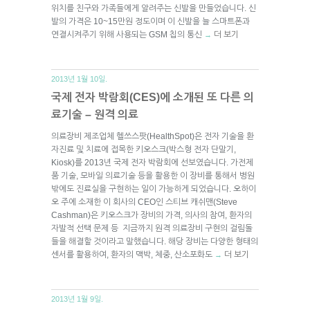
위치를 친구와 가족들에게 알려주는 신발을 만들었습니다. 신
발의 가격은 10~15만원 정도이며 이 신발을 늘 스마트폰과
연결시켜주기 위해 사용되는 GSM 칩의 통신
더 보기
→
2013년 1월 10일.
국제 전자 박람회(CES)에 소개된 또 다른 의
료기술 – 원격 의료
의료장비 제조업체 헬쓰스팟(HealthSpot)은 전자 기술을 환
자진료 및 치료에 접목한 키오스크(박스형 전자 단말기,
Kiosk)를 2013년 국제 전자 박람회에 선보였습니다. 가전제
품 기술, 모바일 의료기술 등을 활용한 이 장비를 통해서 병원
밖에도 진료실을 구현하는 일이 가능하게 되었습니다. 오하이
오 주에 소재한 이 회사의 CEO인 스티브 캐쉬맨(Steve
Cashman)은 키오스크가 장비의 가격, 의사의 참여, 환자의
자발적 선택 문제 등 지금까지 원격 의료장비 구현의 걸림돌
들을 해결할 것이라고 말했습니다. 해당 장비는 다양한 형태의
센서를 활용하여, 환자의 맥박, 체중, 산소포화도
더 보기
→
2013년 1월 9일.