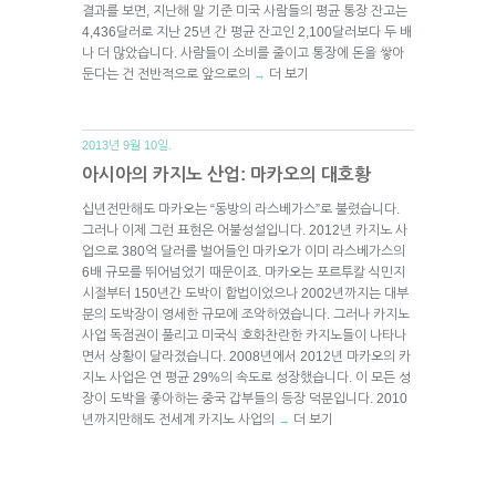
결과를 보면, 지난해 말 기준 미국 사람들의 평균 통장 잔고는
4,436달러로 지난 25년 간 평균 잔고인 2,100달러보다 두 배
나 더 많았습니다. 사람들이 소비를 줄이고 통장에 돈을 쌓아
둔다는 건 전반적으로 앞으로의
더 보기
→
2013년 9월 10일.
아시아의 카지노 산업: 마카오의 대호황
십년전만해도 마카오는 “동방의 라스베가스”로 불렸습니다.
그러나 이제 그런 표현은 어불성설입니다. 2012년 카지노 사
업으로 380억 달러를 벌어들인 마카오가 이미 라스베가스의
6배 규모를 뛰어넘었기 때문이죠. 마카오는 포르투칼 식민지
시절부터 150년간 도박이 합법이었으나 2002년까지는 대부
분의 도박장이 영세한 규모에 조악하였습니다. 그러나 카지노
사업 독점권이 풀리고 미국식 호화찬란한 카지노들이 나타나
면서 상황이 달라졌습니다. 2008년에서 2012년 마카오의 카
지노 사업은 연 평균 29%의 속도로 성장했습니다. 이 모든 성
장이 도박을 좋아하는 중국 갑부들의 등장 덕분입니다. 2010
년까지만해도 전세계 카지노 사업의
더 보기
→