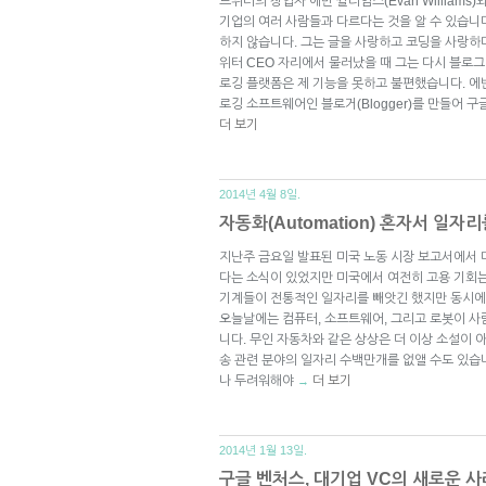
트위터의 창업자 에반 윌리엄스(Evan William
기업의 여러 사람들과 다르다는 것을 알 수 있습니
하지 않습니다. 그는 글을 사랑하고 코딩을 사랑하며
위터 CEO 자리에서 물러났을 때 그는 다시 블로그
로깅 플랫폼은 제 기능을 못하고 불편했습니다. 에
로깅 소프트웨어인 블로거(Blogger)를 만들어 
더 보기
2014년 4월 8일.
자동화(Automation) 혼자서 일자
지난주 금요일 발표된 미국 노동 시장 보고서에서 
다는 소식이 있었지만 미국에서 여전히 고용 기회는
기계들이 전통적인 일자리를 빼앗긴 했지만 동시에
오늘날에는 컴퓨터, 소프트웨어, 그리고 로봇이 사
니다. 무인 자동차와 같은 상상은 더 이상 소설이 
송 관련 분야의 일자리 수백만개를 없앨 수도 있습
나 두려워해야
더 보기
→
2014년 1월 13일.
구글 벤처스, 대기업 VC의 새로운 사