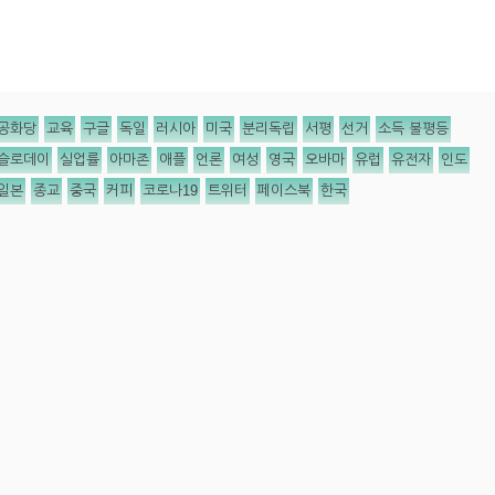
공화당
교육
구글
독일
러시아
미국
분리독립
서평
선거
소득 불평등
슬로데이
실업률
아마존
애플
언론
여성
영국
오바마
유럽
유전자
인도
일본
종교
중국
커피
코로나19
트위터
페이스북
한국