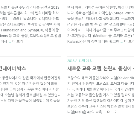
도를 비웃던 주위의 기대를 뒤엎고 2013
택시 어플리케이션 우버는 악천후, 특정 이벤
각하는 실리콘밸리 최고의 벤처캐피탈 회사
니다. 우버는 “일시적 가격인상 (Surge Pri
 범위는 굉장히 넓습니다. 검색이나 안드
급을 맞추기 위해서라고 설명합니다. 눈보라가 휘
 같은 스타트업에만 투자할 것 같지만 자폐
(4만원 상당)를 벌 수 있다면 평소의 8배나 
dation and SynapDX, 식물의 광
이야기죠. 그러나 기본요금으로 무려 175달
stems 등 교육, 금융, 로보틱스 등에도 광범
가 뜨거웠습니다. (Medium 글, 트위터 토론)
밖에서
더 보기
Kalanick)은 이 정책에 대해 확고한
더 보
→
→
2013년 11월 21일.
 컨테이너 박스
새로운 교육 모델, 논란의 중심에
나 방글라데시와 같은 국가에서 만들어진 뒤
프랑스의 테크 거물인 자비어 니엘(Xavier N
 있게 된 것은 아주 간단한 혁신에 의해
지 면에서 전통적인 프랑스의 교육과 다릅니다
커다란 금속 상자가 무슨 혁신이냐고 사람
니다. 아카데미를 졸업하더라도 국가가 인정한
덕분에 오늘날 경제가 글로벌해질 수 있었습니
서는 고등학교 졸업장을 가지고 있을 필요도 
에 무척 다양한 물건들이 실렸었는데 이들을
가난한 지역 출신 학생들이 아카데미에 많이 지
기
프랑스 정부의 교육 시스템 방법과 철학에서 
니엘(Niel)은 42의 교육
더 보기
→