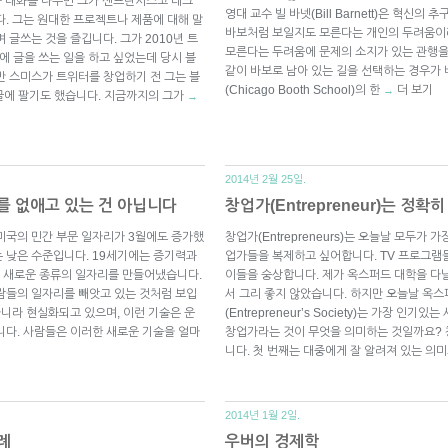
s)와 대화를 나누면 그가 샌프란시스코 테크
영대 교수 빌 바넷(Bill Barnett)은 혁
다. 그는 원대한 프로젝트나 제품에 대해 말
바보처럼 보일지도 모른다는 개인의 두려움이
 글쓰는 것을 즐깁니다. 그가 2010년 트
모른다는 두려움에 문제의 소지가 있는 관행을
에 글을 쓰는 일을 하고 싶었는데 당시 블
같이 바보로 남아 있는 길을 선택하는 경우가
반 스미스가 트위터를 창업하기 전 그는 블
(Chicago Booth School)의 한
더 보기
→
구글에 팔기도 했습니다. 지금까지의 그가
→
2014년 2월 25일.
리를 없애고 있는 건 아닙니다
창업가(Entrepreneur)는 정
미국의 민간 부문 일자리가 3월에도 증가했
창업가(Entrepreneurs)는 오늘날 모두가
 낮은 수준입니다. 19세기에는 증기력과
업가들을 복제하고 싶어합니다. TV 프로그램
 새로운 종류의 일자리를 만들어냈습니다.
이들을 숭상합니다. 제가 옥스퍼드 대학을 다
람들의 일자리를 빼앗고 있는 것처럼 보입
서 그리 좋지 않았습니다. 하지만 오늘날 옥
아니라 현실화되고 있으며, 이런 기술은 운
(Entrepreneur’s Society)는 가장 
니다. 사람들은 이러한 새로운 기술을 얼마
창업가라는 것이 무엇을 의미하는 것일까요? 
니다. 첫 번째는 대중에게 잘 알려져 있는 의
2014년 1월 2일.
례
우버의 경제학