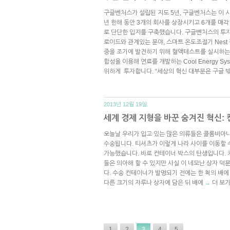
구글벤처스가 설립된 지도 5년, 구글벤처스는 이 시
년 한해 동안 3개의 회사를 상장시키고 6개를 매
로 단단한 입지를 구축했습니다. 구글벤처스의 투자
로이드와 관계있는 분야, 스마트 온도조절기 Nest
증을 조기에 발견하기 위해 혈액테스트를 실시하는 Foun
합성을 이용해 연료를 개발하는 Cool Energy Sy
위하게 투자합니다. “세상의 혁신 대부분은 구글 
2013년 12월 19일.
세계 경제 지형을 바꾼 숨겨진 혁신:
오늘날 우리가 입고 있는 많은 의류들은 콜롬비아
수송됩니다. 티셔츠가 이렇게 나라 사이를 이동할 수
가능했습니다. 바로 컨테이너 박스의 탄생입니다. 
들은 의아해 할 수 있지만 사실 이 네모난 상자 
다. 수송 컨테이너가 발명되기 전에는 한 척의 배
다른 크기의 자루나 상자에 담은 뒤 배에
더 보
→
1
2
3
4
5