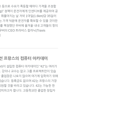
트 등으로 수요가 폭등할 때마다 가격을 조정합
cing)” 정책이 운전자에게 인센티브를 제공하여 공
몰아치는 날 저녁 1마일(1.6km)당 35달러
되는 가격 덕분에 운전자를 확보할 수 있을 것이란
러를 책정했던 우버에 올겨울 내내 고객들의 항의
 우버의 CEO 트라비스 칼라닉(Travis
기
 선 프랑스의 컴퓨터 아카데미
iel)이 설립한 컴퓨터 아카데미인 “42”는 여러가
. 강의나 교수는 없고 그룹 프로젝트만이 있습
 졸업장은 나오지 않으며 여기에 입학하기 위해
없습니다. 등록금도 없으며 42는 프랑스의 가장
원할 것을 바라고 있습니다. 42는 가능한 한
탈피하고자 합니다. 고등학교만 졸업한 창립자