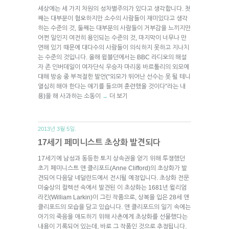
세상에는 세 가지 차원의 성차별주의가 있다고 생각합니다. 첫
째는 대부분이 혐오하지만 소수의 사람들이 재미있다고 생각
하는 수준의 것, 둘째는 대부분의 사람들이 거부감을 느끼지만
어쩐 일인지 여전히 용인되는 수준의 것, 마지막이 너무나 만
연해 있기 때문에 대다수의 사람들이 의식하지 못하고 지나치
는 수준의 것입니다. 올해 윔블던에서는 BBC 라디오의 해설
자 존 인버데일이 여자단식 우승자 마리옹 바르톨리의 외모에
대해 방송 중 부적절한 발언(“외모가 뛰어난 선수는 못 될 테니
열심히 해야 한다는 얘기를 들으며 훈련했을 것이다”라는 내
용)을 해 사과하는 소동이
더 보기
→
2013년 3월 5일.
17세기 페미니스트 초상화 발견되다
17세기에 남성과 동등한 토지 상속권을 얻기 위해 투쟁했던
초기 페미니스트 앤 클리포드(Anne Clifford)의 초상화가 발
견되어 다음달 네덜란드에서 전시될 예정입니다. 초상화 전문
미술상의 컬렉션 속에서 발견된 이 초상화는 1681년 윌리엄
라킨(William Larkin)이 그린 작품으로, 상복을 입은 28세 앤
클리포드의 모습을 담고 있습니다. 앤 클리포드의 일기 속에는
아기의 죽음을 애도하기 위해 사촌에게 초상화를 선물했다는
내용이 기록되어 있는데, 바로 그 작품인 것으로 추정됩니다.