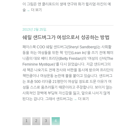
이 그림은 앤 클리포드의 생애 연구와 화가 윌리엄 라킨의 예
술
더 보기
→
2013년 2월 25일.
쉐릴 샌드버그가 여성으로서 성공하는 방법
페이스북 COO 쉐릴 샌드버그(Sheryl Sandberg)는 사회활
동을 하는 여성들을 위한 책 ‘린인(Lean In)’을 쓰기 전에 페미
니즘의 대모 베티 프리단(Betty Freidan)의 ‘여성의 신비(The
Feminine Mystique)’를 다시 읽었습니다. 지금 샌드버그의
새 책은 나오기도 전에 찬사와 비판을 동시에 받으며 프리단의
책만큼이나 여성운동 논란에 불을 붙이고 있습니다. 샌드버그
는 포츈 500 리더중 21명만이 여성일 정도로 드문 이유가 여
성들 스스로 움츠러들기 때문이라고 주장합니다. 보이지 않는
사회적인 장벽에 부딪혀 자신감을 잃고, 앞으로 나서지 않게
된다는 겁니다. 그래서 샌드버그는
더 보기
→
1
2
3
4