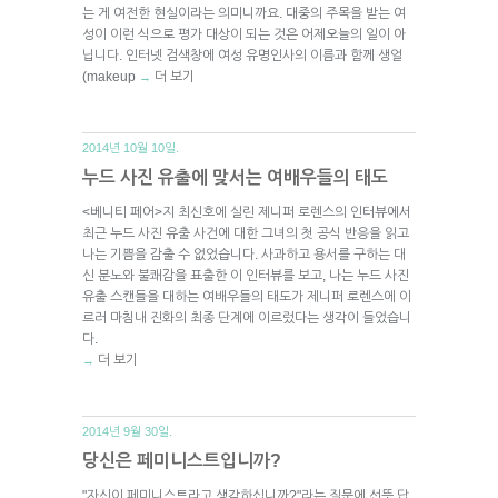
는 게 여전한 현실이라는 의미니까요. 대중의 주목을 받는 여
성이 이런 식으로 평가 대상이 되는 것은 어제오늘의 일이 아
닙니다. 인터넷 검색창에 여성 유명인사의 이름과 함께 생얼
(makeup
더 보기
→
2014년 10월 10일.
누드 사진 유출에 맞서는 여배우들의 태도
<베니티 페어>지 최신호에 실린 제니퍼 로렌스의 인터뷰에서
최근 누드 사진 유출 사건에 대한 그녀의 첫 공식 반응을 읽고
나는 기쁨을 감출 수 없었습니다. 사과하고 용서를 구하는 대
신 분노와 불쾌감을 표출한 이 인터뷰를 보고, 나는 누드 사진
유출 스캔들을 대하는 여배우들의 태도가 제니퍼 로렌스에 이
르러 마침내 진화의 최종 단계에 이르렀다는 생각이 들었습니
다.
더 보기
→
2014년 9월 30일.
당신은 페미니스트입니까?
"자신이 페미니스트라고 생각하십니까?"라는 질문에 선뜻 답