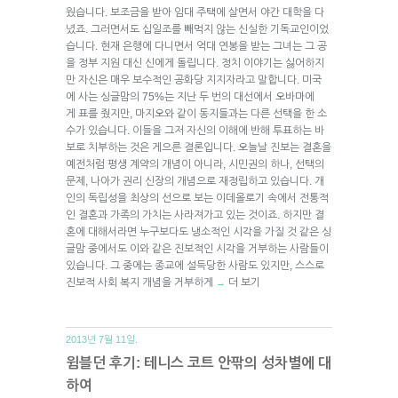
웠습니다. 보조금을 받아 임대 주택에 살면서 야간 대학을 다
녔죠. 그러면서도 십일조를 빼먹지 않는 신실한 기독교인이었
습니다. 현재 은행에 다니면서 억대 연봉을 받는 그녀는 그 공
을 정부 지원 대신 신에게 돌립니다. 정치 이야기는 싫어하지
만 자신은 매우 보수적인 공화당 지지자라고 말합니다. 미국
에 사는 싱글맘의 75%는 지난 두 번의 대선에서 오바마에
게 표를 줬지만, 마지오와 같이 동지들과는 다른 선택을 한 소
수가 있습니다. 이들을 그저 자신의 이해에 반해 투표하는 바
보로 치부하는 것은 게으른 결론입니다. 오늘날 진보는 결혼을
예전처럼 평생 계약의 개념이 아니라, 시민권의 하나, 선택의
문제, 나아가 권리 신장의 개념으로 재정립하고 있습니다. 개
인의 독립성을 최상의 선으로 보는 이데올로기 속에서 전통적
인 결혼과 가족의 가치는 사라져가고 있는 것이죠. 하지만 결
혼에 대해서라면 누구보다도 냉소적인 시각을 가질 것 같은 싱
글맘 중에서도 이와 같은 진보적인 시각을 거부하는 사람들이
있습니다. 그 중에는 종교에 설득당한 사람도 있지만, 스스로
진보적 사회 복지 개념을 거부하게
더 보기
→
2013년 7월 11일.
윔블던 후기: 테니스 코트 안팎의 성차별에 대
하여