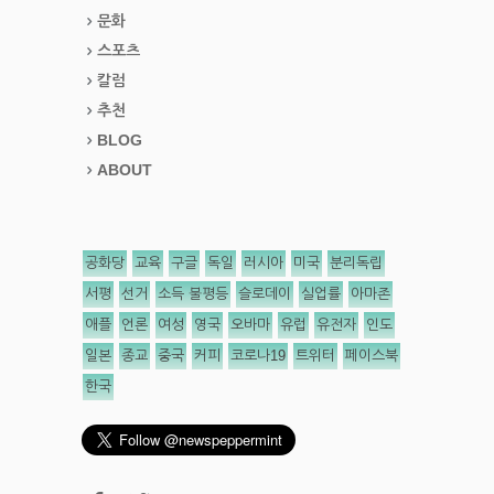
문화
스포츠
칼럼
추천
BLOG
ABOUT
공화당
교육
구글
독일
러시아
미국
분리독립
서평
선거
소득 불평등
슬로데이
실업률
아마존
애플
언론
여성
영국
오바마
유럽
유전자
인도
일본
종교
중국
커피
코로나19
트위터
페이스북
한국