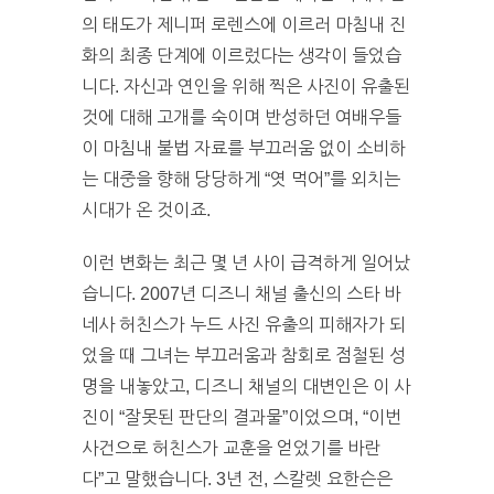
의 태도가 제니퍼 로렌스에 이르러 마침내 진
화의 최종 단계에 이르렀다는 생각이 들었습
니다. 자신과 연인을 위해 찍은 사진이 유출된
것에 대해 고개를 숙이며 반성하던 여배우들
이 마침내 불법 자료를 부끄러움 없이 소비하
는 대중을 향해 당당하게 “엿 먹어”를 외치는
시대가 온 것이죠.
이런 변화는 최근 몇 년 사이 급격하게 일어났
습니다. 2007년 디즈니 채널 출신의 스타 바
네사 허친스가 누드 사진 유출의 피해자가 되
었을 때 그녀는 부끄러움과 참회로 점철된 성
명을 내놓았고, 디즈니 채널의 대변인은 이 사
진이 “잘못된 판단의 결과물”이었으며, “이번
사건으로 허친스가 교훈을 얻었기를 바란
다”고 말했습니다. 3년 전, 스칼렛 요한슨은