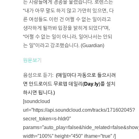
는 사람들에게 경종을 울렸습니다. 로렌스는
“내가 아무 말도 하지 않고 가만히 있으면, 다
른 여성들도 이런 건 어쩔 수 없는 일이라고
생각하게 될까봐 입장을 밝히게 되었다”며,
“어쩔 수 없는 일이 아니라, 일어나서는 안되
는 일”이라고 강조했습니다. (Guardian)
원문보기
음성으로 듣기:
(매일마다 자동으로 들으시려
면 안드로이드 무료앱 데일리(
Day
.
ly
)를 설치
하시면 됩니다.)
[soundcloud
url=”https://api.soundcloud.com/tracks/171602045?
secret_token=s-hldr0″
params=”auto_play=false&hide_related=false&sho
width=”100%” height=”450″ iframe=”true” /]