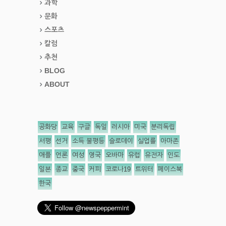
과학
문화
스포츠
칼럼
추천
BLOG
ABOUT
공화당
교육
구글
독일
러시아
미국
분리독립
서평
선거
소득 불평등
슬로데이
실업률
아마존
애플
언론
여성
영국
오바마
유럽
유전자
인도
일본
종교
중국
커피
코로나19
트위터
페이스북
한국