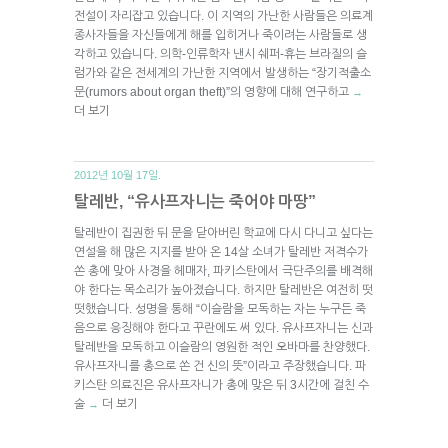
전설이 자리잡고 있습니다. 이 지역의 가난한 사람들은 의료계
종사자들을 자신들에게 해를 입히거나 죽이려는 사람들로 생
각하고 있습니다. 의학-인류학자 낸시 쉐퍼-휴는 브라질의 슬
럼가와 같은 전세계의 가난한 지역에서 발생하는 “장기적출소
문(rumors about organ theft)”의 영향에 대해 연구하고
→
더 보기
2012년 10월 17일.
탈레반, “유사프자니는 죽어야 마땅”
탈레반이 집권한 뒤 문을 닫아버린 학교에 다시 다니고 싶다는
연설을 해 많은 지지를 받아 온 14살 소녀가 탈레반 저격수가
쏜 총에 맞아 사경을 헤매자, 파키스탄에서 극단주의를 배격해
야 한다는 목소리가 높아졌습니다. 하지만 탈레반은 여전히 떳
떳했습니다. 성명을 통해 “이슬람을 모독하는 자는 누구든 죽
음으로 응징해야 한다고 꾸란에도 써 있다. 유사프자니는 신과
탈레반을 모독하고 이슬람의 영원한 적인 오바마를 찬양했다.
유사프자니를 총으로 쏜 건 신의 뜻”이라고 주장했습니다. 파
키스탄 의료진은 유사프자니가 총에 맞은 뒤 3시간에 걸친 수
술
더 보기
→