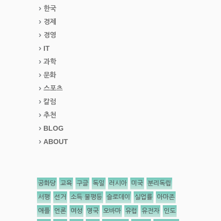
한국
경제
경영
IT
과학
문화
스포츠
칼럼
추천
BLOG
ABOUT
공화당
교육
구글
독일
러시아
미국
분리독립
서평
선거
소득 불평등
슬로데이
실업률
아마존
애플
언론
여성
영국
오바마
유럽
유전자
인도