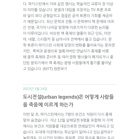
다. 파키스탄에서 이와 같은 행사는 학술적인 교류의 장 이상
의 의미를 갖습니다. 분열과 대립을 조장하는 TV 토론 프로
와 달리 보다 균형잡히고 점잖은 공적 토론의 기회를 제공하
기 때문입니다. 최신 문학과 전통 시 문학부터 핵 문제와 아프
간 전쟁, 국가의 나아갈 방향에 이르기까지 다양한 논의들
이 이루어집니다. 비슷한 책 축제의 열풍이 최근 인도, 미얀
마, 네팔, 스리랑카 등 남아시아 전역에서 불고 있습니다. 문
학 토론이 파키스탄 사회에 당장의 변화를 불러오지는 못하겠
지만, 폭력과 분쟁으로 얼룩져버린 연날리기 축제를 비롯
해 음악 축제와 콘서트 등 여러 문화 행사들이 폐지되거나 중
단된 분위기에서 책 축제는 분명 사람들에게 활기를 불어넣
고 있습니다. (NYT) 원문보기
2013년 1월 24일.
도시전설(urban legends)은 어떻게 사람들
을 죽음에 이르게 하는가
이번 달 초, 파키스탄에서는 7명의 보건소 직원이 다시 총에
맞아 숨졌습니다. 지난 12월 살해당한 9명을 포함해 이 지역
에서는 보건소 직원들을 대상으로한 연쇄살인이 계속되고 있
습니다. 도대체 이곳에서는 무슨일이 일어나고 있는걸까요?
놀랍게도, 이 사건의 뒤에는 음모론, 괴담 등으로 불리는 도시