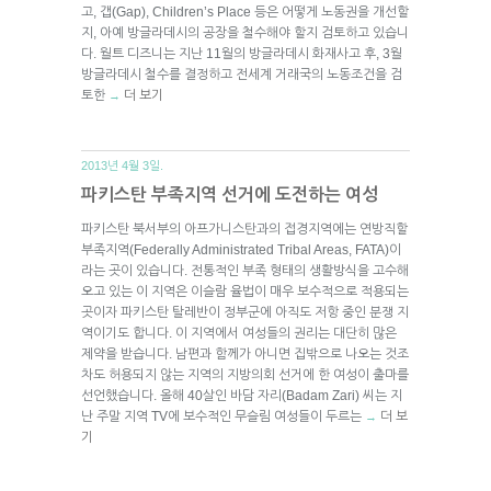
고, 갭(Gap), Children’s Place 등은 어떻게 노동권을 개선할
지, 아예 방글라데시의 공장을 철수해야 할지 검토하고 있습니
다. 월트 디즈니는 지난 11월의 방글라데시 화재사고 후, 3월
방글라데시 철수를 결정하고 전세계 거래국의 노동조건을 검
토한
더 보기
→
2013년 4월 3일.
파키스탄 부족지역 선거에 도전하는 여성
파키스탄 북서부의 아프가니스탄과의 접경지역에는 연방직할
부족지역(Federally Administrated Tribal Areas, FATA)이
라는 곳이 있습니다. 전통적인 부족 형태의 생활방식을 고수해
오고 있는 이 지역은 이슬람 율법이 매우 보수적으로 적용되는
곳이자 파키스탄 탈레반이 정부군에 아직도 저항 중인 분쟁 지
역이기도 합니다. 이 지역에서 여성들의 권리는 대단히 많은
제약을 받습니다. 남편과 함께가 아니면 집밖으로 나오는 것조
차도 허용되지 않는 지역의 지방의회 선거에 한 여성이 출마를
선언했습니다. 올해 40살인 바담 자리(Badam Zari) 씨는 지
난 주말 지역 TV에 보수적인 무슬림 여성들이 두르는
더 보
→
기