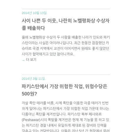
2014년 10월 13일.
사이 나쁜 두 이웃, 나란히 노벨평화상 수상자
를 배출하다
올해 노벨평화상 수상자 두 사람을 배출한 나라가 인도와 파키
스탄이라는 사실은 아이러니입니다. 최근 한동안 잠잠했던 카
슈미르 국경 지역에서 교전이 이어지면서 원래도 좋지 않았던
사이가 험악해지고 있던 참이니까요.
더 보기
→
2014년 3월 11일.
파키스탄에서 가장 위험한 직업, 위험수당은
500원?
자살 폭탄 테러를 비롯, 사제 폭탄을 이용한 각종 테러가 빈번
하게 일어나는 파키스탄에서 가장 위험한 직업 가운데 하나는
다름아닌 폭탄물 제거반입니다. 파키스탄 북부 페샤와르
(Peshawar)시의 폭발물 제거반은 현재 제 기능을 못 하고 있
는 파키스탄 경찰 내에서 유일하게 제대로 된 장비와 인력을
갖추고 있는 전담반입니다. 이들은 지난 5년 간 현장에서 무려