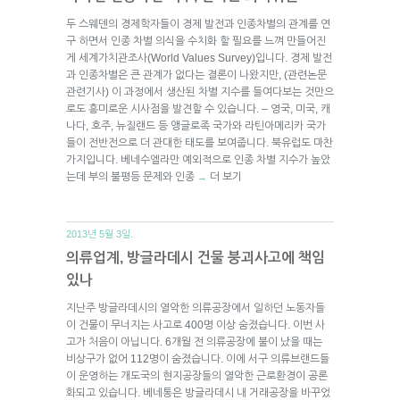
두 스웨덴의 경제학자들이 경제 발전과 인종차별의 관계를 연
구 하면서 인종 차별 의식을 수치화 할 필요를 느껴 만들어진
게 세계가치관조사(World Values Survey)입니다. 경제 발전
과 인종차별은 큰 관계가 없다는 결론이 나왔지만, (관련논문
관련기사) 이 과정에서 생산된 차별 지수를 들여다보는 것만으
로도 흥미로운 시사점을 발견할 수 있습니다. – 영국, 미국, 캐
나다, 호주, 뉴질랜드 등 앵글로족 국가와 라틴아메리카 국가
들이 전반전으로 더 관대한 태도를 보여줍니다. 북유럽도 마찬
가지입니다. 베네수엘라만 예외적으로 인종 차별 지수가 높았
는데 부의 불평등 문제와 인종
더 보기
→
2013년 5월 3일.
의류업계, 방글라데시 건물 붕괴사고에 책임
있나
지난주 방글라데시의 열악한 의류공장에서 일하던 노동자들
이 건물이 무너지는 사고로 400명 이상 숨졌습니다. 이번 사
고가 처음이 아닙니다. 6개월 전 의류공장에 불이 났을 때는
비상구가 없어 112명이 숨졌습니다. 이에 서구 의류브랜드들
이 운영하는 개도국의 현지공장들의 열악한 근로환경이 공론
화되고 있습니다. 베네통은 방글라데시 내 거래공장을 바꾸었