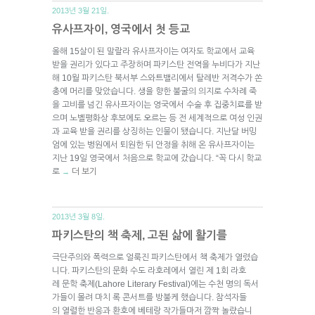
2013년 3월 21일.
유사프자이, 영국에서 첫 등교
올해 15살이 된 말랄라 유사프자이는 여자도 학교에서 교육
받을 권리가 있다고 주장하며 파키스탄 전역을 누비다가 지난
해 10월 파키스탄 북서부 스와트밸리에서 탈레반 저격수가 쏜
총에 머리를 맞았습니다. 생을 향한 불굴의 의지로 수차례 죽
을 고비를 넘긴 유사프자이는 영국에서 수술 후 집중치료를 받
으며 노벨평화상 후보에도 오르는 등 전 세계적으로 여성 인권
과 교육 받을 권리를 상징하는 인물이 됐습니다. 지난달 버밍
엄에 있는 병원에서 퇴원한 뒤 안정을 취해 온 유사프자이는
지난 19일 영국에서 처음으로 학교에 갔습니다. “꼭 다시 학교
로
더 보기
→
2013년 3월 8일.
파키스탄의 책 축제, 고된 삶에 활기를
극단주의와 폭력으로 얼룩진 파키스탄에서 책 축제가 열렸습
니다. 파키스탄의 문화 수도 라호레에서 열린 제 1회 라호
레 문학 축제(Lahore Literary Festival)에는 수천 명의 독서
가들이 몰려 마치 록 콘서트를 방불케 했습니다. 참석자들
의 열렬한 반응과 환호에 베테랑 작가들마저 깜짝 놀랐습니