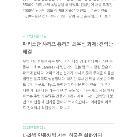
5500여 개의 사제 폭발물을 해체했죠. 전담반이 처음 조직된
2008년 당시만 해도 장비와 기술은 형편없는 수준이었습니
다. 반원들은 철사 절단기 하나 달랑 들고 출동해,
더 보기
→
2013년 6월 11일.
파키스탄 샤리프 총리의 최우선 과제: 전력난
해결
무하마드 후세인 씨는 부인, 자식 다섯 명과 함께 파키스탄 북
동부 라호르(Lahore) 시 빈민가의 있는 방 하나 딸린 좁은 아
파트에 삽니다. 아파트에는 전기가 수시로 끊겨 무더운 여름날
집안은 말그대로 찜통입니다. 하지만 후세인 씨를 비롯한 아파
트 주민 누구도 대놓고 불평하기 어려운 면이 있습니다. 전기
세를 제대로 내는 가구가 단 한 곳도 없기 때문이죠. 사실 이 아
파트는 주변의 수많은 건물과 마찬가지로 도시의 전력망에 불
법으로 선을 대 전기를 끌어다 쓰고 있습니다. 이따금씩 라호
르 전력회사 직원들이
더 보기
→
2013년 5월 21일.
나라별 인종차별 지수, 한국은 최하위권