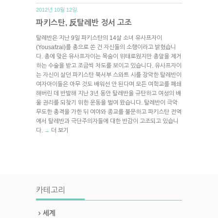
2012년 10월 12일.
파키스탄, 反탈레반 정서 고조
탈레반은 지난 9일 파키스탄의 14살 소녀 유사프자이
(Yousafzai)를 총으로 쏜 건 자신들의 소행이라고 밝혔습니
다. 총에 맞은 유사프자이는 목숨이 위태로웠지만 총알을 제거
하는 수술을 받고 조금씩 차도를 보이고 있습니다. 유사프자이
는 자신이 살던 파키스탄 북서부 스와트 시를 장악한 탈레반이
여자아이들은 아무 것도 배워선 안 된다며 모든 여학교를 폐쇄
해버린 데 반발해 지난 3년 동안 탈레반을 규탄하고 여성의 배
울 권리를 되찾기 위한 운동을 벌여 왔습니다. 탈레반이 극악
무도한 총격을 가한 뒤 여야와 종교를 불문하고 파키스탄 전역
에서 탈레반과 극단주의자들에 대한 반감이 고조되고 있습니
다.
더 보기
→
카테고리
세계