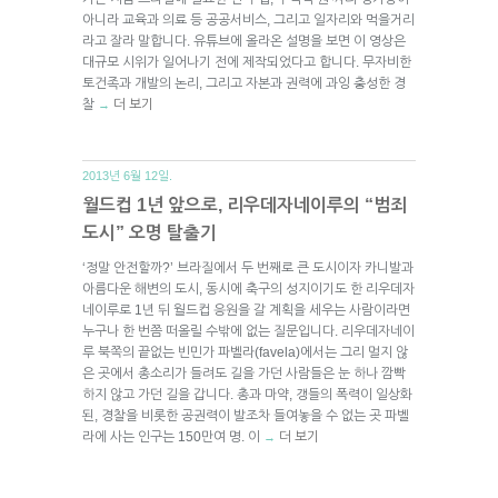
아니라 교육과 의료 등 공공서비스, 그리고 일자리와 먹을거리
라고 잘라 말합니다. 유튜브에 올라온 설명을 보면 이 영상은
대규모 시위가 일어나기 전에 제작되었다고 합니다. 무자비한
토건족과 개발의 논리, 그리고 자본과 권력에 과잉 충성한 경
찰
더 보기
→
2013년 6월 12일.
월드컵 1년 앞으로, 리우데자네이루의 “범죄
도시” 오명 탈출기
‘정말 안전할까?’ 브라질에서 두 번째로 큰 도시이자 카니발과
아름다운 해변의 도시, 동시에 축구의 성지이기도 한 리우데자
네이루로 1년 뒤 월드컵 응원을 갈 계획을 세우는 사람이라면
누구나 한 번쯤 떠올릴 수밖에 없는 질문입니다. 리우데자네이
루 북쪽의 끝없는 빈민가 파벨라(favela)에서는 그리 멀지 않
은 곳에서 총소리가 들려도 길을 가던 사람들은 눈 하나 깜빡
하지 않고 가던 길을 갑니다. 총과 마약, 갱들의 폭력이 일상화
된, 경찰을 비롯한 공권력이 발조차 들여놓을 수 없는 곳 파벨
라에 사는 인구는 150만여 명. 이
더 보기
→