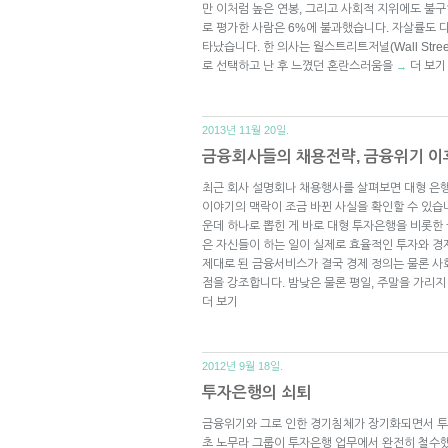
만 이처럼 높은 연봉, 그리고 사회적 지위에도 불
로 평가한 사람은 6%에 불과했습니다. 자살률도 
타났습니다. 한 의사는 월스트리트저널(Wall Stree
로 선택하고 난 후 느꼈던 혼란스러움을
더 보기
→
2013년 11월 20일.
금융회사들의 채용전략, 금융위기 이
최근 회사 설명회나 채용행사를 살펴보면 대형 
이야기의 맥락이 조금 바뀐 사실을 확인할 수 있습니
운데 하나로 뽑힌 게 바로 대형 투자은행을 비롯
은 자신들이 하는 일이 실제로 효율적인 투자와 
제대로 된 금융서비스가 결국 경제 정의는 물론 사
점을 강조합니다. 밤낮은 물론 평일, 주말을 가리
더 보기
2012년 9월 18일.
투자은행의 쇠퇴
금융위기와 그로 인한 경기침체가 장기화되면서 투
초 노무라 그룹이 투자은행 업무에서 완전히 철수