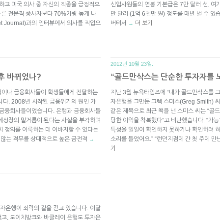
구하고 미국 의사 중 자신의 직종을 긍정적으
신입사원들의 연봉 기본급은 7만 달러 선. 여기
다른 전문직 종사자보다 70%가량 높게 나
만 달러 (1억 6천만 원) 정도를 매년 벌 수 
t Journal)과의 인터뷰에서 의사를 직업으
버텨서
더 보기
→
2012년 10월 23일.
후 바뀌었나?
“골드만삭스는 단순한 투자자를 
은행이나 금융회사들이 학생들에게 전달하는
지난 3월 뉴욕타임즈에 “내가 골드만삭스를 그
다. 2008년 시작된 금융위기의 원인 가
자은행을 그만둔 그렉 스미스(Greg Smith)
한 금융회사들이었습니다. 은행과 금융회사들
같은 제목으로 최근 책을 낸 스미스 씨는 “골
경제성장의 밑거름이 된다는 사실을 부각하며
당한 이익을 착복했다”고 비난했습니다. “가
회 정의를 이룩하는 데 이바지할 수 있다는
특성을 일일이 확인하지 못하거나 확인하려 하
지 않는 격무를 상대적으로 높은 금전적
소리를 들었어요.” “런던지점에 간 첫 주에 만
→
기
자은행이 쇠락의 길을 걷고 있습니다. 이달
했고, 도이치방크와 바클레이 은행도 투자은