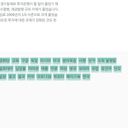
은 경기침체로 투자은행이 할 일이 줄었기 때
수합병, 채권발행 규모 자체가 줄었습니다.
)로 2009년의 1/3 수준으로 크게 줄었습
도한 투자에 대한 규제가 강화된 것도 한
공화당
교육
구글
독일
러시아
미국
분리독립
서평
선거
소득 불평등
슬로데이
실업률
아마존
애플
언론
여성
영국
오바마
유럽
유전자
인도
일본
종교
중국
커피
코로나19
트위터
페이스북
한국