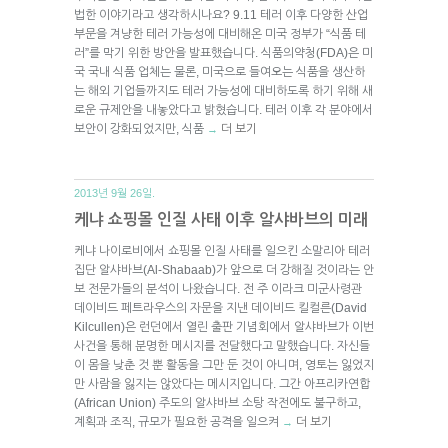
법한 이야기라고 생각하시나요? 9.11 테러 이후 다양한 산업
부문을 겨냥한 테러 가능성에 대비해온 미국 정부가 “식품 테
러”를 막기 위한 방안을 발표했습니다. 식품의약청(FDA)은 미
국 국내 식품 업체는 물론, 미국으로 들여오는 식품을 생산하
는 해외 기업들까지도 테러 가능성에 대비하도록 하기 위해 새
로운 규제안을 내놓았다고 밝혔습니다. 테러 이후 각 분야에서
보안이 강화되었지만, 식품
더 보기
→
2013년 9월 26일.
케냐 쇼핑몰 인질 사태 이후 알샤바브의 미래
케냐 나이로비에서 쇼핑몰 인질 사태를 일으킨 소말리아 테러
집단 알샤바브(Al-Shabaab)가 앞으로 더 강해질 것이라는 안
보 전문가들의 분석이 나왔습니다. 전 주 이라크 미군사령관
데이비드 페트라우스의 자문을 지낸 데이비드 킬컬른(David
Kilcullen)은 런던에서 열린 출판 기념회에서 알샤바브가 이번
사건을 통해 분명한 메시지를 전달했다고 말했습니다. 자신들
이 몸을 낮춘 것 뿐 활동을 그만 둔 것이 아니며, 영토는 잃었지
만 사람을 잃지는 않았다는 메시지입니다. 그간 아프리카연합
(African Union) 주도의 알샤바브 소탕 작전에도 불구하고,
계획과 조직, 규모가 필요한 공격을 일으켜
더 보기
→