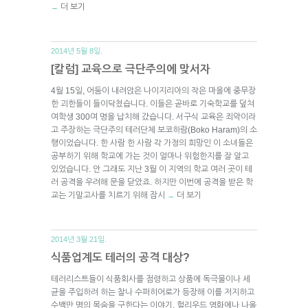
더 보기
→
2014년 5월 8일.
[칼럼] 교육으로 극단주의에 맞서자
4월 15일, 어둠이 내려앉은 나이지리아의 작은 마을에 중무장
한 괴한들이 들이닥쳤습니다. 이들은 곧바로 기숙학교를 덮쳐
여학생 300여 명을 납치해 갔습니다. 서구식 교육은 죄악이라
고 주장하는 극단주의 테러단체 보코하람(Boko Haram)의 소
행이었습니다. 한 사람 한 사람 각 가정의 희망인 이 소녀들은
공부하기 위해 학교에 가는 것이 얼마나 위험한지를 잘 알고
있었습니다. 안 그래도 지난 3월 이 지역의 학교 여러 곳이 테
러 공격을 우려해 문을 닫았죠. 하지만 이번에 공격을 받은 학
교는 기말고사를 치르기 위해 잠시
더 보기
→
2014년 3월 21일.
식품업계도 테러의 공격 대상?
테러리스트들이 식품회사를 점령하고 상품에 독극물이나 세
균을 주입하려 하는 찰나 수퍼히어로가 등장해 이를 저지하고
수백만 명의 목숨을 구한다는 이야기, 헐리우드 영화에나 나올