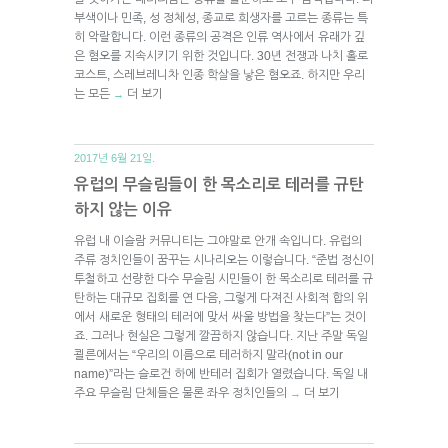
부색이나 민족, 성 정체성, 종교로 희생자를 고르는 종류는 특
히 악랄합니다. 이런 종류의 공격은 인류 역사에서 유래가 깊
은 혐오를 지속시키기 위한 것입니다. 30년 전쟁과 나치 홀로
코스트, 스레브레니차 인종 학살을 낳은 혐오죠. 하지만 우리
는 모든
더 보기
→
2017년 6월 21일.
유럽의 무슬림들이 한 목소리로 테러를 규탄
하지 않는 이유
유럽 내 이슬람 커뮤니티는 그야말로 안개 속입니다. 유럽의
주류 정치인들이 꿈꾸는 시나리오는 이렇습니다. “준법 정신이
투철하고 선량한 다수 무슬림 시민들이 한 목소리로 테러를 규
탄하는 대규모 집회를 연 다음, 그렇게 다져진 사회적 합의 위
에서 새로운 형태의 테러에 맞서 싸울 방법을 찾는다”는 것이
죠. 그러나 현실은 그렇게 깔끔하지 않습니다. 지난 주말 독일
쾰른에서는 “우리의 이름으로 테러하지 말라(not in our
name)”라는 슬로건 하에 반테러 집회가 열렸습니다. 독일 내
주요 무슬림 단체들은 물론 좌우 정치인들의
더 보기
→