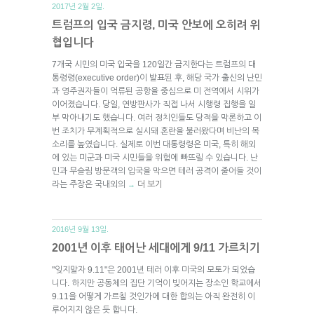
2017년 2월 2일.
트럼프의 입국 금지령, 미국 안보에 오히려 위
협입니다
7개국 시민의 미국 입국을 120일간 금지한다는 트럼프의 대
통령령(executive order)이 발표된 후, 해당 국가 출신의 난민
과 영주권자들이 억류된 공항을 중심으로 미 전역에서 시위가
이어졌습니다. 당일, 연방판사가 직접 나서 시행령 집행을 일
부 막아내기도 했습니다. 여러 정치인들도 당적을 막론하고 이
번 조치가 무계획적으로 실시돼 혼란을 불러왔다며 비난의 목
소리를 높였습니다. 실제로 이번 대통령령은 미국, 특히 해외
에 있는 미군과 미국 시민들을 위험에 빠뜨릴 수 있습니다. 난
민과 무슬림 방문객의 입국을 막으면 테러 공격이 줄어들 것이
라는 주장은 국내외의
더 보기
→
2016년 9월 13일.
2001년 이후 태어난 세대에게 9/11 가르치기
"잊지말자 9.11"은 2001년 테러 이후 미국의 모토가 되었습
니다. 하지만 공동체의 집단 기억이 빚어지는 장소인 학교에서
9.11을 어떻게 가르칠 것인가에 대한 합의는 아직 완전히 이
루어지지 않은 듯 합니다.