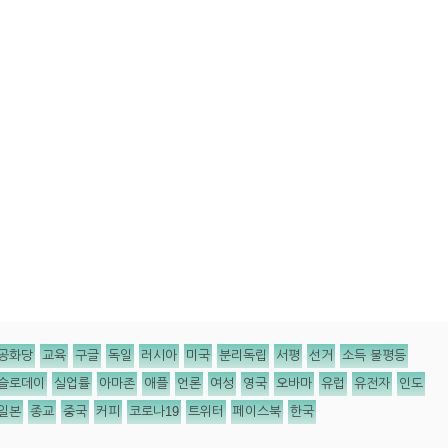
공화당
교육
구글
독일
러시아
미국
분리독립
서평
선거
소득 불평등
슬로데이
실업률
아마존
애플
언론
여성
영국
오바마
유럽
유전자
인도
일본
종교
중국
커피
코로나19
트위터
페이스북
한국