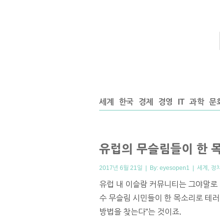
세계
한국
경제
경영
IT
과학
문
유럽의 무슬림들이 한 
2017년 6월 21일 | By:
eyesopen1
|
세계
,
정
유럽 내 이슬람 커뮤니티는 그야말로 
수 무슬림 시민들이 한 목소리로 테러
방법을 찾는다”는 것이죠.