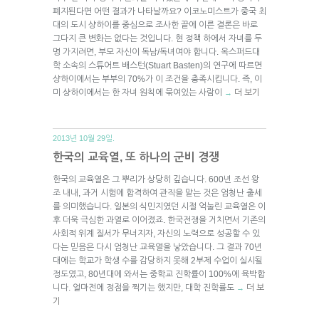
폐지된다면 어떤 결과가 나타날까요? 이코노미스트가 중국 최
대의 도시 샹하이를 중심으로 조사한 끝에 이른 결론은 바로
그다지 큰 변화는 없다는 것입니다. 현 정책 하에서 자녀를 두
명 가지려면, 부모 자신이 독남/독녀여야 합니다. 옥스퍼드대
학 소속의 스튜어트 배스턴(Stuart Basten)의 연구에 따르면
샹하이에서는 부부의 70%가 이 조건을 충족시킵니다. 즉, 이
미 샹하이에서는 한 자녀 원칙에 묶여있는 사람이
더 보기
→
2013년 10월 29일.
한국의 교육열, 또 하나의 군비 경쟁
한국의 교육열은 그 뿌리가 상당히 깊습니다. 600년 조선 왕
조 내내, 과거 시험에 합격하여 관직을 맡는 것은 엄청난 출세
를 의미했습니다. 일본의 식민지였던 시절 억눌린 교육열은 이
후 더욱 극심한 과열로 이어졌죠. 한국전쟁을 거치면서 기존의
사회적 위계 질서가 무너지자, 자신의 노력으로 성공할 수 있
다는 믿음은 다시 엄청난 교육열을 낳았습니다. 그 결과 70년
대에는 학교가 학생 수를 감당하지 못해 2부제 수업이 실시될
정도였고, 80년대에 와서는 중학교 진학률이 100%에 육박합
니다. 얼마전에 정점을 찍기는 했지만, 대학 진학률도
더 보
→
기