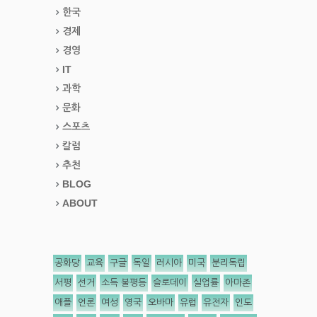
한국
경제
경영
IT
과학
문화
스포츠
칼럼
추천
BLOG
ABOUT
공화당
교육
구글
독일
러시아
미국
분리독립
서평
선거
소득 불평등
슬로데이
실업률
아마존
애플
언론
여성
영국
오바마
유럽
유전자
인도