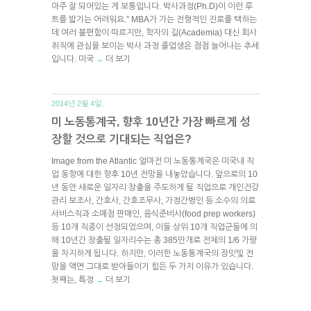
아주 잘 되어있는 게 보통입니다. 박사과정(Ph.D)이 이런 루
트를 밟기는 어려워요.” MBA가 가는 전형적인 진로를 택하는
데 여러 불편함이 따르지만, 학자의 길(Academia) 대신 회사
취직에 관심을 보이는 박사 과정 졸업생은 점점 늘어나는 추세
입니다. 미국
더 보기
→
2014년 2월 4일.
미 노동통계국, 향후 10년간 가장 빠르게 성
장할 것으로 기대되는 직업은?
Image from the Atlantic 얼마전 미 노동통계국은 미국내 직
업 동향에 대한 향후 10년 전망을 내놓았습니다. 앞으로의 10
년 동안 새로운 일자리 창출을 주도하게 될 직업으로 개인건강
관리 보조사, 간호사, 간호조무사, 가정간병인 등 소수의 의료
서비스직과 소매점 판매인, 음식준비사(food prep workers)
등 10개 직종이 선정되었으며, 이들 상위 10개 직업군들에 의
해 10년간 창출될 일자리수는 총 385만개로 전체의 1/6 가량
을 차지하게 됩니다. 하지만, 이러한 노동통계국의 장밋빛 전
망을 액면 그대로 받아들이기 힘든 두 가지 이유가 있습니다.
첫째는, 특정
더 보기
→