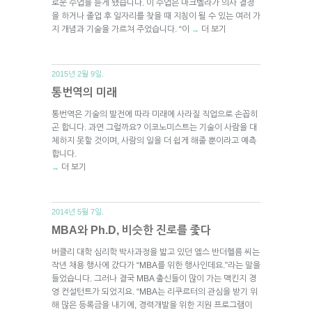
로운 수업을 듣게 됐습니다. 이 수업은 마크벨라가 의사 결정
을 하거나 졸업 후 일자리를 찾을 때 지침이 될 수 있는 여러 가
지 개념과 기술을 가르쳐 주었습니다. “이
더 보기
→
2015년 2월 9일.
통번역의 미래
통번역은 기술의 발전에 따라 미래에 사라질 직업으로 손꼽히
곤 합니다. 과연 그럴까요? 이코노미스트는 기술이 사람을 대
체하지 못할 것이며, 사람의 일을 더 쉽게 해줄 뿐이라고 예측
합니다.
더 보기
→
2014년 5월 7일.
MBA와 Ph.D, 비슷한 진로를 좇다
버클리 대학 심리학 박사과정을 밟고 있던 엘스 반더헬름 씨는
작년 채용 행사에 갔다가 “MBA를 위한 행사인데요.”라는 말을
들었습니다. 그러나 결국 MBA 출신들이 많이 가는 맥킨지 경
영 컨설턴트가 되었지요. “MBA는 리쿠르터의 관심을 받기 위
해 많은 등록금을 내기에, 경력개발을 위한 지원 프로그램이