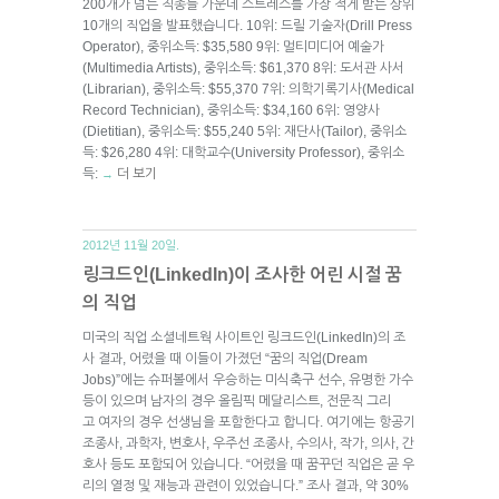
200개가 넘는 직종들 가운데 스트레스를 가장 적게 받는 상위
10개의 직업을 발표했습니다. 10위: 드릴 기술자(Drill Press
Operator), 중위소득: $35,580 9위: 멀티미디어 예술가
(Multimedia Artists), 중위소득: $61,370 8위: 도서관 사서
(Librarian), 중위소득: $55,370 7위: 의학기록기사(Medical
Record Technician), 중위소득: $34,160 6위: 영양사
(Dietitian), 중위소득: $55,240 5위: 재단사(Tailor), 중위소
득: $26,280 4위: 대학교수(University Professor), 중위소
득:
더 보기
→
2012년 11월 20일.
링크드인(LinkedIn)이 조사한 어린 시절 꿈
의 직업
미국의 직업 소셜네트웍 사이트인 링크드인(LinkedIn)의 조
사 결과, 어렸을 때 이들이 가졌던 “꿈의 직업(Dream
Jobs)”에는 슈퍼볼에서 우승하는 미식축구 선수, 유명한 가수
등이 있으며 남자의 경우 올림픽 메달리스트, 전문직 그리
고 여자의 경우 선생님을 포함한다고 합니다. 여기에는 항공기
조종사, 과학자, 변호사, 우주선 조종사, 수의사, 작가, 의사, 간
호사 등도 포함되어 있습니다. “어렸을 때 꿈꾸던 직업은 곧 우
리의 열정 및 재능과 관련이 있었습니다.” 조사 결과, 약 30%