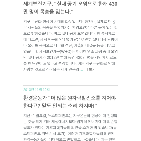
세계보건기구, “실내 공기 오염으로 한해 430
만 명이 목숨을 잃는다.”
지구 온난화 현상이 시대의 화두입니다. 하지만, 실제로 더 많
은 사람들의 목숨을 빼앗아가는 환경요인은 다른 곳에 있는 것
으로 밝혀졌습니다. 바로 실내 공기 오염입니다. 한 통계자료
에 따르면, 세계 인구의 약 1/3 가량은 여전히 실내에서 난방이
나 요리를 목적으로 나무와 석탄, 가축의 배설물 등을 태우고
있습니다. 세계보건기구(WHO)는 이러한 연소 과정 중에 오염
된 실내 공기가 2012년 한해 동안 430만 명을 사망에 이르도
록 한 원인이 되었다고 추정합니다. 이는 지구 온난화로 인해
사망한 것으로 짐작되는 세계 인구의
더 보기
→
2013년 11월 12일.
환경운동가 “더 많은 원자력발전소를 지어야
한다고? 말도 안되는 소리 하지마!”
지난 주 월요일, 뉴스페퍼민트는 지구온난화 현상이 더 진행되
는 것을 막기 위해 재생에너지보다 원자력 에너지에 더 의존할
필요가 있다는 기후과학자들의 의견을 소개한 바 있습니다(뉴
스페퍼민트 지난 기사 보기). 이러한 기후과학자들의 의견에
환경운동가들이 대대적으로 반발하고 나섰습니다. 미국 천연