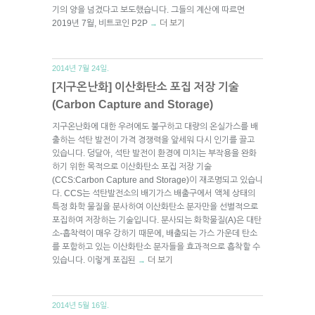
기의 양을 넘겼다고 보도했습니다. 그들의 계산에 따르면
2019년 7월, 비트코인 P2P
더 보기
→
2014년 7월 24일.
[지구온난화] 이산화탄소 포집 저장 기술
(Carbon Capture and Storage)
지구온난화에 대한 우려에도 불구하고 대량의 온실가스를 배
출하는 석탄 발전이 가격 경쟁력을 앞세워 다시 인기를 끌고
있습니다. 덩달아, 석탄 발전이 환경에 미치는 부작용을 완화
하기 위한 목적으로 이산화탄소 포집 저장 기술
(CCS:Carbon Capture and Storage)이 재조명되고 있습니
다. CCS는 석탄발전소의 배기가스 배출구에서 액체 상태의
특정 화학 물질을 분사하여 이산화탄소 분자만을 선별적으로
포집하여 저장하는 기술입니다. 분사되는 화학물질(A)은 대탄
소-흡착력이 매우 강하기 때문에, 배출되는 가스 가운데 탄소
를 포함하고 있는 이산화탄소 분자들을 효과적으로 흡착할 수
있습니다. 이렇게 포집된
더 보기
→
2014년 5월 16일.