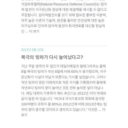
자원보호협회(Natural Resource Defense Council)는 원자
력 발전이 지구온난화 현상에 대한 해결책을 제시할 수 없다고
주장합니다. 원자력발전소를 짓기 위해 필요한 풍부한 자본력,
아주 높은 수준의 기술력, 원전을 둘러싼 안전성에 대한 높은
의구심으로 인하여 원자력 발전이 화석연료를 대신할 현실적
인
더 보기
→
2013년 9월 10일.
북극의 빙하가 다시 늘어났다고?
지난 주말 영국의 두 일간지 데일리메일과 텔레그라프는 올해
8월 북극의 빙하가 작년 8월에 비해 60%가 증가했으며, 지구
온난화가 사실이 아닐지 모른다는 기사를 실었습니다. 그러나
작년 빙하의 양은 이례적으로 적은 수치를 기록했으며 올해에
작년보다 빙하의 양이 늘어난 것은 전혀 놀라운 일이 아닙니
다. 레딩 대학의 기후학자 에드 호킨스는 2012년 이미 아래와
같이 말한 바 있습니다. “버크네 극지기후과학 학회에 참석한
100여명의 과학자 중 80%는 2012년에 비해 2013년에는 빙
하의 양이 증가할 것이라고 생각하고 있습니다.” 이것은
더
→
보기