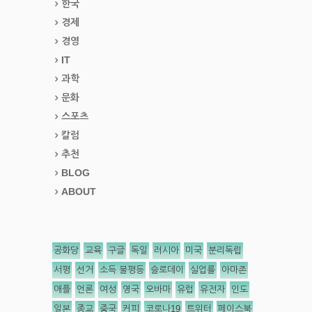
한국
경제
경영
IT
과학
문화
스포츠
칼럼
추천
BLOG
ABOUT
공화당
교육
구글
독일
러시아
미국
분리독립
서평
선거
소득 불평등
슬로데이
실업률
아마존
애플
언론
여성
영국
오바마
유럽
유전자
인도
일본
종교
중국
커피
코로나19
트위터
페이스북