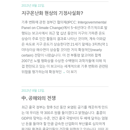
2013년 8월 22일.
지구온난화 현상의 기정사실화?
기후 변화에 관한 정부간 협의체(IPCC: Intergovernmental
Panel on Climate Change)에서 5~6년마다 주기적으로 발
행되는 보고서에서 최근 몇 십년 동안의 지구의 가파른 온도
상승이 주로 인간 활동의 결과로 나타난 것이며, 계속 이와같
은 속도로 지구 온도가 상승한다면 21세기 말에는 3피트(약 1
미터)이상 해수면이 상승할 것이란 거의 확정적인(nearly
certain) 전망이 나왔습니다. 미 전 부통령 알고어와 함께
2007년 노벨 평화상을 수상한 수백명의 과학자들에 의해 직
접 편찬되고 있는 이 보고서는 세계적으로 기후 변화와 관련된
위험을 평가하는데 확정적인
더 보기
→
2013년 8월 13일.
中, 공해와의 전쟁
최근 중국 정부는 향후 5년 동안 오염된 공기를 깨끗하게 만드
는 데 우리돈 약 300조 원을 들이겠다고 밝혔습니다. 홍콩의
GDP와 맞먹는 수준, 연간 중국 국방비의 두 배에 달하는 엄청
난 돈을 들여야 할 만큼 급속한 산업화의 부산물로 심각하게
파괴된 환경은 중국인들의 건강을 위협하고 있습니다. 이미 지