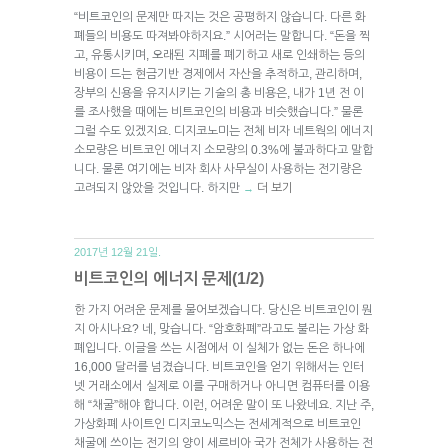
“비트코인의 문제만 따지는 것은 공평하지 않습니다. 다른 화
폐들의 비용도 따져봐야하지요.” 시어러는 말합니다. “돈을 찍
고, 유통시키며, 오래된 지폐를 폐기하고 새로 인쇄하는 등의
비용이 드는 현금기반 경제에서 자산을 추적하고, 관리하며,
장부의 신용을 유지시키는 기술의 총 비용은, 내가 1년 전 이
를 조사했을 때에는 비트코인의 비용과 비슷했습니다.” 물론
그럴 수도 있겠지요. 디지코노미는 전체 비자 네트웍의 에너지
소모량은 비트코인 에너지 소모량의 0.3%에 불과하다고 말합
니다. 물론 여기에는 비자 회사 사무실이 사용하는 전기량은
고려되지 않았을 것입니다. 하지만
더 보기
→
2017년 12월 21일.
비트코인의 에너지 문제(1/2)
한 가지 어려운 문제를 물어보겠습니다. 당신은 비트코인이 뭔
지 아시나요? 네, 맞습니다. “암호화폐”라고도 불리는 가상 화
폐입니다. 이글을 쓰는 시점에서 이 실체가 없는 돈은 하나에
16,000 달러를 넘겼습니다. 비트코인을 얻기 위해서는 인터
넷 거래소에서 실제로 이를 구매하거나 아니면 컴퓨터를 이용
해 “채굴”해야 합니다. 이런, 어려운 말이 또 나왔네요. 지난 주,
가상화폐 사이트인 디지코노믹스는 전세계적으로 비트코인
채굴에 쓰이는 전기의 양이 세르비아 국가 전체가 사용하는 전