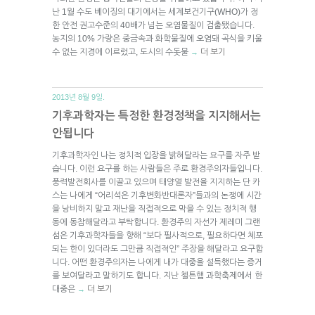
난 1월 수도 베이징의 대기에서는 세계보건기구(WHO)가 정
한 안전 권고수준의 40배가 넘는 오염물질이 검출됐습니다.
농지의 10% 가량은 중금속과 화학물질에 오염돼 곡식을 키울
수 없는 지경에 이르렀고, 도시의 수돗물
더 보기
→
2013년 8월 9일.
기후과학자는 특정한 환경정책을 지지해서는
안됩니다
기후과학자인 나는 정치적 입장을 밝혀달라는 요구를 자주 받
습니다. 이런 요구를 하는 사람들은 주로 환경주의자들입니다.
풍력발전회사를 이끌고 있으며 태양열 발전을 지지하는 단 카
스는 나에게 “어리석은 기후변화반대론자”들과의 논쟁에 시간
을 낭비하지 말고 재난을 직접적으로 막을 수 있는 정치적 행
동에 동참해달라고 부탁합니다. 환경주의 자선가 제레미 그랜
섬은 기후과학자들을 향해 “보다 필사적으로, 필요하다면 체포
되는 한이 있더라도 그만큼 직접적인” 주장을 해달라고 요구합
니다. 어떤 환경주의자는 나에게 내가 대중을 설득했다는 증거
를 보여달라고 말하기도 합니다. 지난 첼튼햄 과학축제에서 한
대중은
더 보기
→