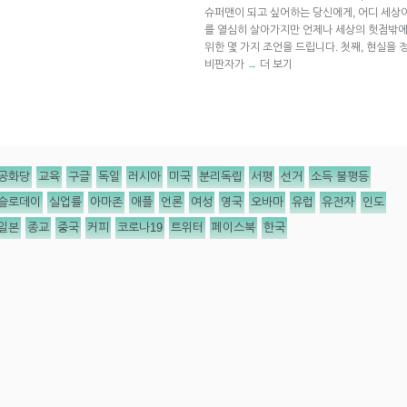
슈퍼맨이 되고 싶어하는 당신에게, 어디 세상
를 열심히 살아가지만 언제나 세상의 헛점밖에
위한 몇 가지 조언을 드립니다. 첫째, 현실을
비판자가
더 보기
→
공화당
교육
구글
독일
러시아
미국
분리독립
서평
선거
소득 불평등
슬로데이
실업률
아마존
애플
언론
여성
영국
오바마
유럽
유전자
인도
일본
종교
중국
커피
코로나19
트위터
페이스북
한국