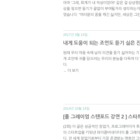
아마 ‘그래, 회계가 내 적성이었어!’ 같은 걸 상상했
상을 찾으면 동기가 끝없이 부여될거라 생각하는지
였습니다. “여러분의 꿈을 깨긴 싫지만, 세상은 
2017년 3월 14일.
내게 도움이 되는 조언도 듣기 싫은 
원래 우리 마음 속에 남의 의견을 듣기 싫어하는 
게 조언에 귀를 닫으려는 우리의 본능을 다독여 더
다.
더 보기
→
2014년 10월 14일.
[폴 그레이엄 스탠포드 강연 2 ] 스
(2회) 이 글은 성공적인 창업가, 프로그래머이자 
의 스타트업을 키워낸 와이콤비네이터의 폴 그레
다. 전 세계 창업가로부터 가장 존경받는 멘토인 그