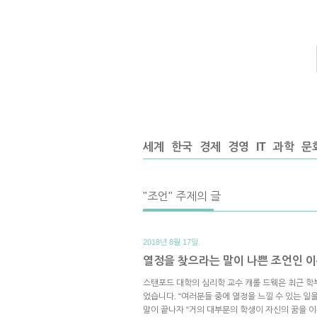
세계
한국
경제
경영
IT
과학
문
"조언" 주제의 글
2018년 8월 17일.
열정을 찾으라는 말이 나쁜 조언인 
스탠포드 대학의 심리학 교수 캐롤 드웩은 최근 학
었습니다. “여러분들 중에 열정을 느낄 수 있는 일을
말이 끝나자 “거의 대부분의 학생이 자신의 꿈을 