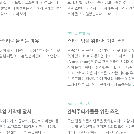
을 겁니다. 드웩이 그들에게, 만약 그런 대
오래된, 빛바랜 사진 속 지금보다 훨씬 젊은 
 물었을 때 학생들은 진지하게 고개를 끄덕
벌써 20년이나 가까이 되어가는 저의 레지던트
그런식으로
더 보기
거의 돌보지 않았습니다.
더 보기
→
→
2016년 12월 5일.
잔소리로 들리는 이유
스타트업을 위한 세 가지 조언
기질이 있기 때문입니다. 심리학자들은 이렇
요즘은 어느 물건이나 온라인에서 구매할 수 
 열린 사람이 되는 방법이 있다고 조언합니
것이 있죠. 바로 자동차인데요. 드라이브 모터스(
(Aaron Krane)은 요즘 같은 온라인 시대
장히 불합리하다고 생각했습니다. 그리고 딜러
기 시작했죠. 처음 서비스를 시작할 때에는 우
던 오프라인 위주의 판매 전략과 딜러들의 문
그래서 애론 크레인은 전자 상거래 플랫폼을
2014년 2월 17일.
타트업 시작에 앞서
완벽주의자들을 위한 조언
투자자이며, 드롭박스, 레딧, 에어비앤비 등
무슨 일을 하든지 만족을 못하십니까? 마감 
이엄이 스탠포드 대학에서 강연한 내용입니
루 종일 무엇인가를 했지만 성과도 없이 시간만
의 글을 2회에 거쳐 공유합니다.
에 ‘네’라고 대답하신 분이 계시다면, 당신은