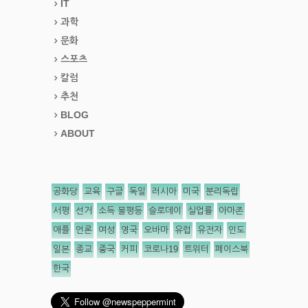
IT
과학
문화
스포츠
칼럼
추천
BLOG
ABOUT
공화당
교육
구글
독일
러시아
미국
분리독립
서평
선거
소득 불평등
슬로데이
실업률
아마존
애플
언론
여성
영국
오바마
유럽
유전자
인도
일본
종교
중국
커피
코로나19
트위터
페이스북
한국