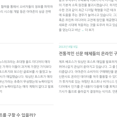
광고 수익부터 구독료에 이르기까지 디지털 
의 기본적 소득 원천을 붕괴시켰습니다. 하지
 협력을 통해서 소비자들의 정보를 파악하
수한 것과 같이 최근 디지털 혁명을 이끈 테
관리 시스템 개발 등은 아마존의 성공 전략
에 도움을 주는 경우가 늘어나고 있습니다. 
혹은 프린트 미디어의 고전에 원인을 제공했
새로운 시대에 적응하는 것을 도우려 하고 있
을 얻는다고 비난
더 보기
→
2013년 8월 9일.
전통적인 신문 매체들의 온라인 
 뉴스위크라는 초대형 올드 미디어의 매각
제프 베조스가 워싱턴 포스트 매입을 발표하자
된 가격이 이들이 과거에 가졌던 가치보다
뀌어나갈지 관심이 쏟아지고 있습니다. 그 중
포스트지와 보스턴 글로브를 사 들였고 뉴
리즘입니다. 아마존이 소비자의 구매패턴을 
회사가 매입했습니다. 워싱턴 포스트가 매각
신문사도 온라인 데이터를 적극 활용할 수 있다
 아닌가라는 추측이 무성했는데 뉴욕타임지
가 투자자로 있는 허핑턴 포스트나 비지니스 
 Jr.)가 뉴욕타임즈는 매각 계획이 없다고 발표
디어에서 인기를 끈 내용이 다음에 다룰 토픽
기
기사가 톱으로 올라갈지 결정하는 식이죠. 언
트를 구할 수 있을까?