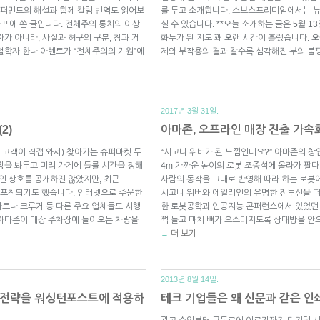
퍼민트의 해설과 함께 칼럼 번역도 읽어보
를 두고 소개합니다. 스브스프리미엄에서는 
 스프에 쓴 글입니다. 전체주의 통치의 이상
실 수 있습니다. **오늘 소개하는 글은 5월 
가 아니라, 사실과 허구의 구분, 참과 거
화두가 된 지도 꽤 오랜 시간이 흘렀습니다. 
철학자 한나 아렌트가 “전체주의의 기원”에
제와 부작용의 결과 갈수록 심각해진 부의 불
2017년 3월 31일.
2)
아마존, 오프라인 매장 진출 가속화?
신 고객이 직접 와서) 찾아가는 슈퍼마켓 두
“시고니 위버가 된 느낌인데요?” 아마존의 창
장을 봐두고 미리 가게에 들를 시간을 정해
4m 가까운 높이의 로봇 조종석에 올라가 팔
적인 상호를 공개하진 않았지만, 최근
사람의 동작을 그대로 반영해 따라 하는 로봇에
모습이 포착되기도 했습니다. 인터넷으로 주문한
시고니 위버와 에일리언의 유명한 전투신을 떠
트나 크루거 등 다른 주요 업체들도 시행
한 로봇공학과 인공지능 콘퍼런스에서 있었던 
 아마존이 매장 주차장에 들어오는 차량을
쩍 들고 마치 뼈가 으스러지도록 상대방을 안으
더 보기
→
2013년 8월 14일.
 전략을 워싱턴포스트에 적용하
테크 기업들은 왜 신문과 같은 인