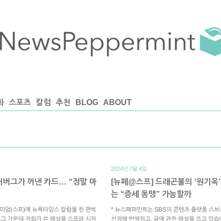
화
스포츠
칼럼
추천
BLOG
ABOUT
2024년 7월 4일.
커버그가 꺼낸 카드… “정말 마
[뉴페@스프] 드래곤볼의 ‘원기옥
는 “증세 동맹” 가능할까
미엄(스프)에 뉴욕타임스 칼럼을 한 편씩
* 뉴스페퍼민트는 SBS의 콘텐츠 플랫폼 스
 그 가운데 저희가 쓴 해설을 스프와 시차
선정해 번역하고, 글에 관한 해설을 쓰고 있습