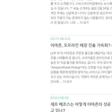
를 두고 소개합니다. 스브스프리미엄에서는 뉴스페
실 수 있습니다. ** 오늘 소개하는 글은 1월 24일
적인 주체는 신념에 찬 나치나 신념에 찬 공산주의자
짓의 구분이 더는 존재하지 않는 사람들이다. 정치
서 한 말입니다. 나와
더 보기
→
2017년 3월 31일.
아마존, 오프라인 매장 진출 가속화? (
(1부 보기) 아마존은 주문한 물건을 (배달하는 대
곳을 시애틀에 곧 엽니다. 소비자들은 온라인으로 
놓은 뒤 직접 물건을 찾아오는 겁니다. 아직 공식
“AmazonFresh Pickup”라는 간판을 다는 
상품을 매장에 방문해 찾아가는 서비스는 이미 월마
하고 있는 서비스입니다. 익명의 아마존 관계자는
인식해
더 보기
→
2015년 6월 4일.
제프 베조스는 어떻게 아마존의 성공
고 있나?