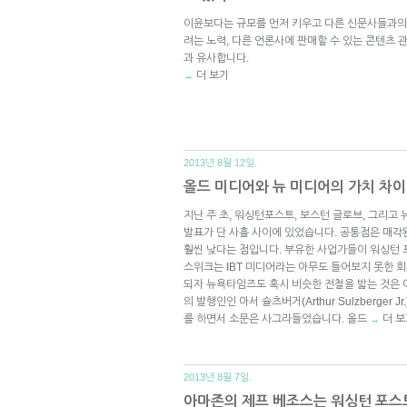
이윤보다는 규모를 먼저 키우고 다른 신문사들과의
려는 노력, 다른 언론사에 판매할 수 있는 콘텐츠 
과 유사합니다.
더 보기
→
2013년 8월 12일.
올드 미디어와 뉴 미디어의 가치 차이
지난 주 초, 워싱턴포스트, 보스턴 글로브, 그리고
발표가 단 사흘 사이에 있었습니다. 공통점은 매각
훨씬 낮다는 점입니다. 부유한 사업가들이 워싱턴 
스위크는 IBT 미디어라는 아무도 들어보지 못한 
되자 뉴욕타임즈도 혹시 비슷한 전철을 밟는 것은
의 발행인인 아서 슐츠버거(Arthur Sulzberger
를 하면서 소문은 사그라들었습니다. 올드
더 보
→
2013년 8월 7일.
아마존의 제프 베조스는 워싱턴 포스