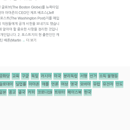
글로브(The Boston Globe)를 뉴욕타임
 아마존의 CEO인 제프 베조스(Jeff
트(The Washington Post)지를 매입
의 직원들에게 공개 서한을 보내기도 했습니
해 알아야 할 중요한 사항을 정리한 것입니
 개인입니다. 2. 포스트지의 현 출판인인 캐
틴 배론(Martin
더 보기
→
공화당
교육
구글
독일
러시아
미국
분리독립
서평
선거
소득 불평등
슬로데이
실업률
아마존
애플
언론
여성
영국
오바마
유럽
유전자
인도
일본
종교
중국
커피
코로나19
트위터
페이스북
한국