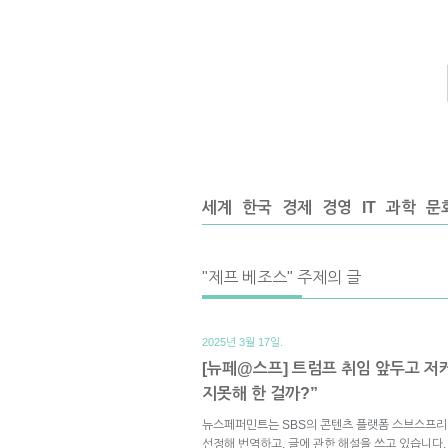
세계
한국
경제
경영
IT
과학
문
"제프 베조스" 주제의 글
2025년 3월 17일.
[뉴페@스프] 트럼프 취임 앞두고 저
지못해 한 걸까?”
뉴스페퍼민트는 SBS의 콘텐츠 플랫폼 스브스프리
선정해 번역하고, 글에 관한 해설을 쓰고 있습니다.