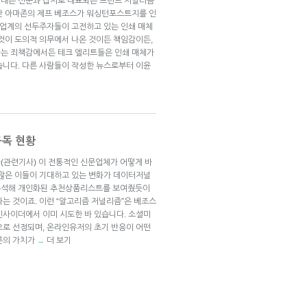
시대는 신문과 잡지로 대표되는 프린트 저널리즘
만 아마존의 제프 베조스가 워싱턴포스트지를 인
크 업계의 선두주자들이 고전하고 있는 인쇄 매체
그것이 도의적 의무에서 나온 것이든 책임감이든,
다는 죄책감에서든 테크 엘리트들은 인쇄 매체가
습니다. 다른 사람들이 작성한 뉴스로부터 이윤
구독 현황
(관련기사) 이 전통적인 신문업체가 어떻게 바
 많은 이들이 기대하고 있는 변화가 데이터저널
분석해 개인화된 추천상품리스트를 보여줬듯이
는 것이죠. 이런 “알고리즘 저널리즘”은 베조스
인사이더에서 이미 시도한 바 있습니다. 소셜미
으로 선정되며, 온라인유저의 초기 반응이 어떤
론의 가치가
더 보기
→