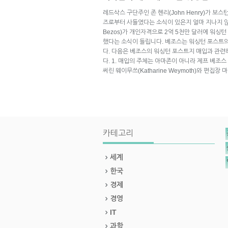
레드삭스 구단주인 존 헨리(John Henry)가 보스턴 
즈로부터 사들였다는 소식이 있은지 얼마 지나지 않아
Bezos)가 개인자격으로 2억 5천만 달러에 워싱턴 포스
했다는 소식이 들립니다. 베조스는 워싱턴 포스트
다. 다음은 베조스의 워싱턴 포스트지 매입과 관련
다. 1. 매입의 주체는 아마존이 아니라 제프 베조스
써린 웨이무쓰(Katharine Weymoth)와 편집장 마
카테고리
세계
한국
경제
경영
IT
과학