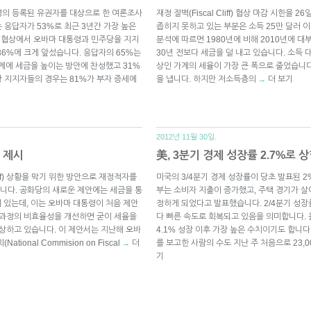
,949명의 등록된 유권자를 대상으로 한 여론조사
재정 절벽(Fiscal Cliff) 협상 마감 시한
 응답자가 53%로 최근 3년간 가장 높은
좁히지 못하고 있는 부분은 소득 25만 달러
iff) 협상에서 오바마 대통령과 민주당을 지지
분석에 따르면 1980년에 비해 2010년에 대
36%에 크게 앞섰습니다. 응답자의 65%는
30년 전보다 세금을 덜 내고 있습니다. 소득 
가계에 세금을 높이는 방안에 찬성했고 31%
상인 가계의 세율이 가장 큰 폭으로 줄었습니다.
 지지자들의 경우는 81%가 부자 증세에
을 냅니다. 하지만 저소득층의
더 보기
→
2012년 11월 30일.
 제시
美, 3분기 경제 성장률 2.7%로 
iff) 상황을 막기 위한 방안으로 재정적자를
미국의 3/4분기 경제 성장률이 당초 발표된 2
니다. 공화당의 새로운 제안에는 세금을 통
부는 소비자 지출이 증가했고, 주택 경기가 
 있는데, 이는 오바마 대통령이 처음 제안
정하게 되었다고 발표했습니다. 2/4분기 성장
 과정의 비효율성을 개선하면 굳이 세율을
다 빠른 속도로 회복되고 있음을 의미합니다. 올
예상하고 있습니다. 이 제안서는 지난해 오바
4.1% 성장 이후 가장 높은 수치이기도 합니
onal Commision on Fiscal
더
를 보고한 사람의 수도 지난 주 처음으로 23,
→
기