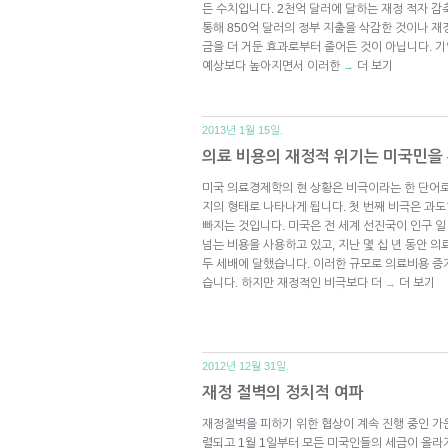
든 수치입니다. 2천억 달러에 달하는 재정 적자 감축
통해 850억 달러의 정부 지출을 삭감한 것이나 재정절벽
금을 더 거둔 효과로부터 줄어든 것이 아닙니다. 
예상보다 높아지면서 이러한
더 보기
→
2013년 1월 15일.
의료 비용의 재정적 위기는 미국민을 
미국 의료경제학의 현 상황은 비극이라는 한 단어로
지의 형태로 나타나게 됩니다. 첫 번째 비극은 과
빠지는 것입니다. 미국은 전 세계 선진국이 인구 일
넘는 비용을 사용하고 있고, 지난 몇 십 년 동안 
두 세배에 달했습니다. 이러한 규모로 의료비용 증
습니다. 하지만 재정적인 비극보다 더
더 보기
→
2012년 12월 31일.
재정 절벽의 정치적 여파
재정절벽을 피하기 위한 협상이 계속 진행 중인 가
렬되고 1월 1일부터 모든 미국인들의 세금이 올라