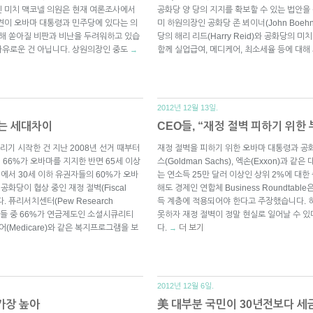
인 미치 맥코넬 의원은 현재 여론조사에서
공화당 양 당의 지지를 확보할 수 있는 법안을
견이 오바마 대통령과 민주당에 있다는 의
미 하원의장인 공화당 존 뵈이너(John Boeh
향해 쏟아질 비판과 비난을 두려워하고 있습
당의 해리 리드(Harry Reid)와 공화당의 미치
자유로운 건 아닙니다. 상원의장인 중도
함께 실업급여, 메디케어, 최소세율 등에 대해
→
2012년 12월 13일.
는 세대차이
CEO들, “재정 절벽 피하기 위한
기 시작한 건 지난 2008년 선거 때부터
재정 절벽을 피하기 위한 오바마 대통령과 공
 66%가 오바마를 지지한 반면 65세 이상
스(Goldman Sachs), 엑손(Exxon)과
거에서 30세 이하 유권자들의 60%가 오바
는 연소득 25만 달러 이상인 상위 2%에 대
공화당이 협상 중인 재정 절벽(Fiscal
해도 경제인 연합체 Business Roundtab
. 퓨리서치센터(Pew Research
득 계층에 적용되어야 한다고 주장했습니다. 
권자들 중 66%가 연금제도인 소셜시큐리티
못하자 재정 절벽이 정말 현실로 일어날 수 
디케어(Medicare)와 같은 복지프로그램을 보
다.
더 보기
→
2012년 12월 6일.
가장 높아
美 대부분 국민이 30년전보다 세금