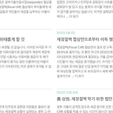
은 정부지출자동삭감(sequester) 협상을
입장만 고려하거나 민주당과 공화당이 서로를
(fiscal cliff) 협상에서 부자들에게 세
공화당이 발 딛고 있는 철학의 차이를 극명히
기업들과 개인들이 세금을 납부하는 비율이
지 않기를 원하지는 않습니다. 하지만 공화당
력이나
더 보기
→
2013년 1월 4일.
위태롭게 할 것
재정절벽 협상안으로부터 이득 챙
 표현될 것 같습니다. 이러한 비극은 두 가
재정절벽(Fiscal Cliff) 협상안의 결과 연 
도한 의료비용으로 말미암아 재정적 재앙에
39.6%로 올라가는 것 뿐만 아니라 2010년에
 인당 사용하는 의료비용 평균의 두 배가
리티(은퇴후 연금제도)에 할당되는 지불 급여세(p
의료비용의 증가는 일반 인플레이션 비율의
시민들이 내는 세금은 증가했습니다. 하지만 
가가 지속한다면, 미국 경제가 유지될 수 없
은 그대로 유지돼 많은 산업 분야가 이익을 챙
해 워싱턴을 압박하고 또 보조금이나 세제 혜
결과이기도
더 보기
→
2012년 12월 31일.
美 상원, 재정절벽 막기 위한 법안
운데 민주당과 공화당 의원들은 협상이 결
정부 지출의 급격한 감소와 세금 증가로 인한 경
가는 재정절벽 상황이 실현되는 경우 그 여
Cliff) 상황을 막을 수 있는 시간이 30시간