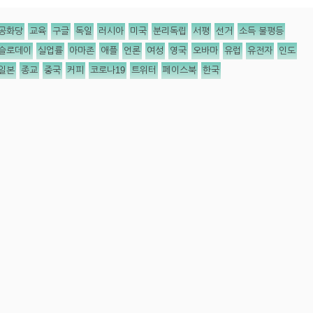
공화당
교육
구글
독일
러시아
미국
분리독립
서평
선거
소득 불평등
슬로데이
실업률
아마존
애플
언론
여성
영국
오바마
유럽
유전자
인도
일본
종교
중국
커피
코로나19
트위터
페이스북
한국