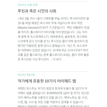
2013년 11월 29일.
푸틴과 죽은 시인의 사회
-내년 3월 저서 <말이 시멘트를 부술 것이다: 푸시라이엇의 열
정>을 펴낼 예정인 모스크바 주재 저널리스트 마샤 게센
(Masha Gessen)의 NYT 기고문입니다. 푸틴 대통령이 연설
을 마치자, 톨스토이가 마이크를 이어 받았습니다. 그는 자리
에 함께 한 도스토예프스키, 레르몬토프, 숄로호프, 파스테르
나크에게 감사 인사를 한 뒤, 푸시킨은 몸이 아파 참석하지 못
했지만 마음만은 함께 있다고 말했습니다. 지난 주, 모스크바
한 대학에서 있었던 일입니다. 도대체 무슨 소리냐구요? 마이
크를 잡은 톨스토이는 문호 톨스토이의 4대손, 몸이 아파 불참
한 푸시킨은 시인 푸시킨의
더 보기
→
2013년 5월 8일.
작가에게 유용한 10가지 아이패드 앱
허핑턴 포스트는 작가의 영감과 창작에 도움이 될 10가지 아
이패드 앱을 골랐습니다. EVERNOTE (습작 및 연구): 당신은
이미 에버노트를 사용하고 있을 겁니다. 에버노트는 글, 사진,
스캔, 웹, 소리 등 모든 것을 저장하고 검색할 수 있습니다.
PENULTIMATE (손글씨): 타이핑이 비록 더 효율적이라 하더