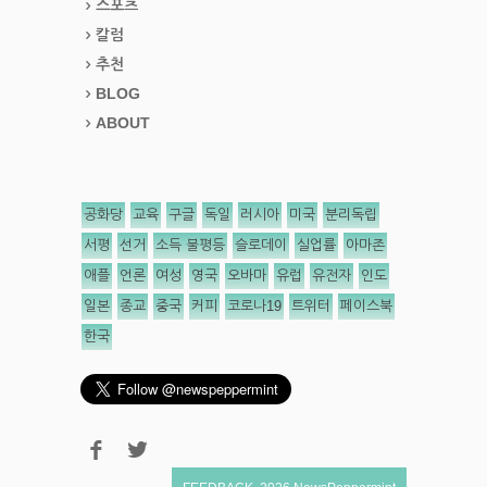
스포츠
칼럼
추천
BLOG
ABOUT
공화당
교육
구글
독일
러시아
미국
분리독립
서평
선거
소득 불평등
슬로데이
실업률
아마존
애플
언론
여성
영국
오바마
유럽
유전자
인도
일본
종교
중국
커피
코로나19
트위터
페이스북
한국