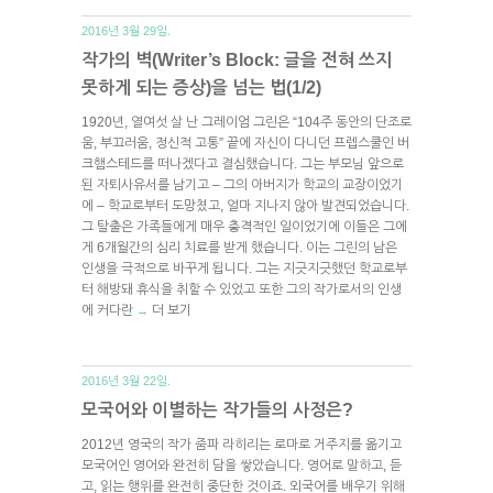
2016년 3월 29일.
작가의 벽(Writer’s Block: 글을 전혀 쓰지
못하게 되는 증상)을 넘는 법(1/2)
1920년, 열여섯 살 난 그레이엄 그린은 “104주 동안의 단조로
움, 부끄러움, 정신적 고통” 끝에 자신이 다니던 프렙스쿨인 버
크햄스테드를 떠나겠다고 결심했습니다. 그는 부모님 앞으로
된 자퇴사유서를 남기고 – 그의 아버지가 학교의 교장이었기
에 – 학교로부터 도망쳤고, 얼마 지나지 않아 발견되었습니다.
그 탈출은 가족들에게 매우 충격적인 일이었기에 이들은 그에
게 6개월간의 심리 치료를 받게 했습니다. 이는 그린의 남은
인생을 극적으로 바꾸게 됩니다. 그는 지긋지긋했던 학교로부
터 해방돼 휴식을 취할 수 있었고 또한 그의 작가로서의 인생
에 커다란
더 보기
→
2016년 3월 22일.
모국어와 이별하는 작가들의 사정은?
2012년 영국의 작가 줌파 라히리는 로마로 거주지를 옮기고
모국어인 영어와 완전히 담을 쌓았습니다. 영어로 말하고, 듣
고, 읽는 행위를 완전히 중단한 것이죠. 외국어를 배우기 위해