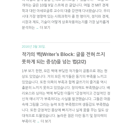
개하는 글은 10월 9일 스프에 쓴 글입니다. 며칠 전 MIT 경제
학과 대런 아세모글루 교수의 대중 강연에 다녀왔습니다. 우리
시대 가장 영향력 있는 사회과학자 중 한 명이자, 정치와 경제,
시장과 제도, 기술이 어떻게 상호작용하는지를 가장 날카롭게
분석하는
더 보기
→
2016년 3월 30일.
작가의 벽(Writer’s Block: 글을 전혀 쓰지
못하게 되는 증상)을 넘는 법(2/2)
1부 보기 한편, 모든 벽에 부딪힌 작가들이 공통으로 겪는 현
상도 있었습니다. 거의 모든 작가들은 동기의 부족을 느끼고
있었습니다. 또한 의욕의 부족과 함께 글쓰기의 즐거움 역시
충분히 느끼지 못하고 있었습니다. 창의력도 부족했습니다. 배
리오스와 싱어는 벽에 부딪힌 이들이 “긍정적이고 건설적인 정
신적 에너지”가 부족하다는 사실을 발견했습니다. 그들은 마음
속에 그림을 그리는 능력 또한 부족했으며 생동감도 부족했습
니다. 또한 긍정적인 몽상에 빠지거나 실제 꿈을 꾸는 일도 상
대적으로 드물었습니다. 놀라운 점은 이런 동기 및 창의력의
부족이 각
더 보기
→