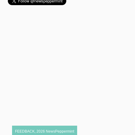
FEEDBACK
,
2026
NewsPeppermint