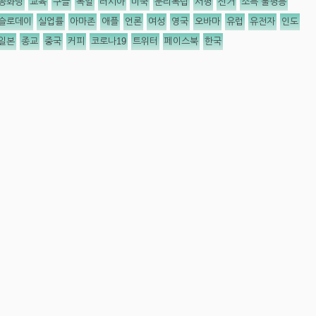
공화당
교육
구글
독일
러시아
미국
분리독립
서평
선거
소득 불평등
슬로데이
실업률
아마존
애플
언론
여성
영국
오바마
유럽
유전자
인도
일본
종교
중국
커피
코로나19
트위터
페이스북
한국