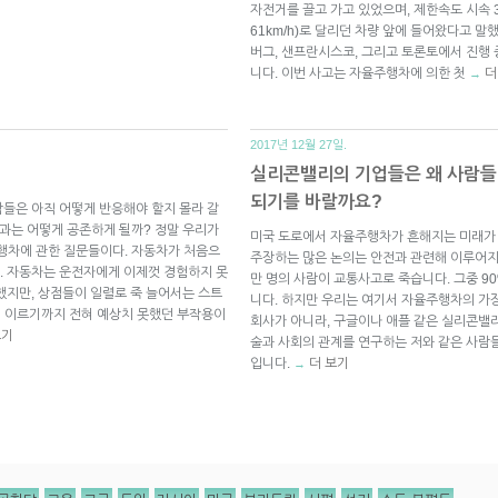
자전거를 끌고 가고 있었으며, 제한속도 시속 35
61km/h)로 달리던 차량 앞에 들어왔다고 말
버그, 샌프란시스코, 그리고 토론토에서 진행
니다. 이번 사고는 자율주행차에 의한 첫
더
→
2017년 12월 27일.
실리콘밸리의 기업들은 왜 사람들
되기를 바랄까요?
들은 아직 어떻게 반응해야 할지 몰라 갈
과는 어떻게 공존하게 될까? 정말 우리가
미국 도로에서 자율주행차가 흔해지는 미래가
행차에 관한 질문들이다. 자동차가 처음으
주장하는 많은 논의는 안전과 관련해 이루어지고
. 자동차는 운전자에게 이제껏 경험하지 못
만 명의 사람이 교통사고로 죽습니다. 그중 9
했지만, 상점들이 일렬로 죽 늘어서는 스트
니다. 하지만 우리는 여기서 자율주행차의 가
화에 이르기까지 전혀 예상치 못했던 부작용이
회사가 아니라, 구글이나 애플 같은 실리콘밸
보기
술과 사회의 관계를 연구하는 저와 같은 사람
입니다.
더 보기
→