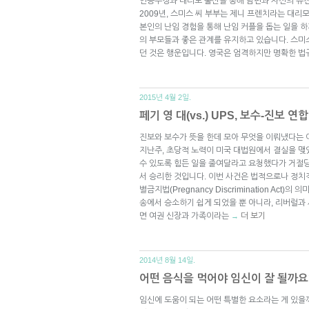
인공수정과 대리모 출산을 통해 남편과 자신의 유전
2009년, 스미스 씨 부부는 제니 프렌치라는 대
본인의 난임 경험을 통해 난임 커플을 돕는 일을 하게
의 부모들과 좋은 관계를 유지하고 있습니다. 스미
던 것은 행운입니다. 영국은 엄격하지만 명확한 
2015년 4월 2일.
페기 영 대(vs.) UPS, 보수-진보 연
진보와 보수가 뜻을 한데 모아 무엇을 이뤄냈다는 
지난주, 초당적 노력이 미국 대법원에서 결실을 맺
수 있도록 힘든 일을 줄여달라고 요청했다가 거절당
서 승리한 것입니다. 이번 사건은 법적으로나 정치
별금지법(Pregnancy Discrimination Act
송에서 승소하기 쉽게 되었을 뿐 아니라, 리버럴과
면 여권 신장과 가족이라는
더 보기
→
2014년 8월 14일.
어떤 음식을 먹어야 임신이 잘 될까요
임신에 도움이 되는 어떤 특별한 요소라는 게 있을