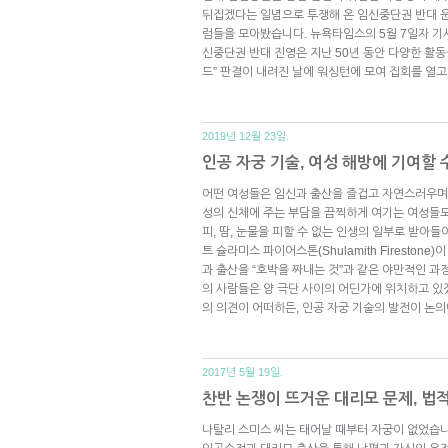
뒤집겠다는 일념으로 투쟁해 온 임신중단권 반대 운
럼들을 모아봤습니다. 뉴욕타임스의 5월 7일자 기
신중단권 반대 진영은 지난 50년 동안 다양한 활동을
드” 판결이 내려진 날에 워싱턴에 모여 집회를 열고
2019년 12월 23일.
인공 자궁 기술, 여성 해방에 기여할 
어떤 여성들은 임신과 출산을 즐겁고 자연스러우며 
성의 신체에 주는 부담을 끔찍하게 여기는 여성들도
피, 땀, 눈물을 피할 수 없는 인생의 일부로 받아
트 슐라미스 파이어스톤(Shulamith Firestone
과 출산을 “호박을 짜내는 것”과 같은 야만적인 과
의 사람들은 양 극단 사이의 어딘가에 위치하고 있
의 의견이 어떠하든, 인공 자궁 기술의 발전이 논의
2017년 5월 19일.
찬반 논쟁이 뜨거운 대리모 문제, 법
나탈리 스미스 씨는 태어날 때부터 자궁이 없었습니