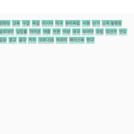
공화당
교육
구글
독일
러시아
미국
분리독립
서평
선거
소득 불평등
슬로데이
실업률
아마존
애플
언론
여성
영국
오바마
유럽
유전자
인도
일본
종교
중국
커피
코로나19
트위터
페이스북
한국