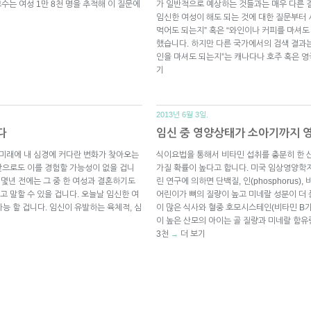
수는 여성 1만 8천 명을 추적해 이 질문에
가 일반적으로 예상하는 것들과는 매우 다른 
임신한 여성이 해도 되는 것에 대한 질문부터 
먹어도 되는지” 혹은 “와인이나 커피를 마셔도
했습니다. 하지만 다른 국가에서의 검색 결과는
인을 마셔도 되는지”는 캐나다나 호주 혹은 영
기
2013년 6월 3일.
다
임신 중 영양상태가 소아기까지 
 미래에 내 심경에 커다란 변화가 찾아오는
식이요법을 통해서 비타민 섭취를 충분히 한 
앞으로도 이를 경험할 가능성이 없을 겁니
가질 확률이 높다고 합니다. 미국 임상영양학지(The A
 몇년 전에는 그 중 한 여성과 결혼하기도
린 연구에 의하면 단백질, 인(phosphorus
 말할 수 있을 겁니다. 오늘날 임신한 여
어린이가 뼈의 질량이 높고 미네랄 성분이 더
가능 할 겁니다. 임신이 유발하는 육체적, 심
이 많은 식사와 혈중 호모시스테인(비타민 B가
이 높은 산모의 아이는 골 질량과 미네랄 함유
3천
더 보기
→