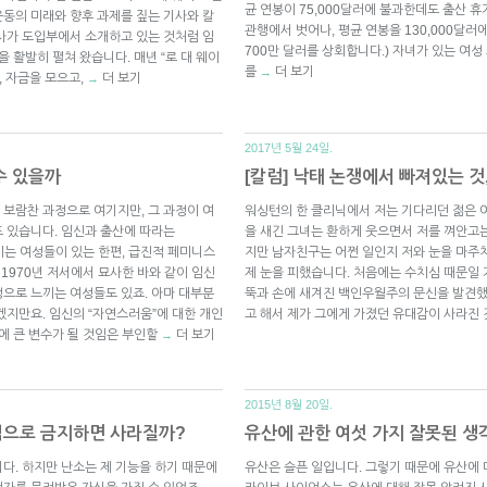
균 연봉이 75,000달러에 불과한데도 출산 
동의 미래와 향후 과제를 짚는 기사와 칼
관행에서 벗어나, 평균 연봉을 130,000달러
사가 도입부에서 소개하고 있는 것처럼 임
700만 달러를 상회합니다.) 자녀가 있는 여
 활발히 펼쳐 왔습니다. 매년 “로 대 웨이
를
더 보기
→
, 자금을 모으고,
더 보기
→
2017년 5월 24일.
수 있을까
[칼럼] 낙태 논쟁에서 빠져있는 
보람찬 과정으로 여기지만, 그 과정이 여
워싱턴의 한 클리닉에서 저는 기다리던 젊은 
 있습니다. 임신과 출산에 따라는
을 새긴 그녀는 환하게 웃으면서 저를 껴안고
들이는 여성들이 있는 한편, 급진적 페미니스
지만 남자친구는 어쩐 일인지 저와 눈을 마주
)이 1970년 저서에서 묘사한 바와 같이 임신
제 눈을 피했습니다. 처음에는 수치심 때문일 
정으로 느끼는 여성들도 있죠. 아마 대부분
뚝과 손에 새겨진 백인우월주의 문신을 발견했
겠지만요. 임신의 “자연스러움”에 대한 개인
고 해서 제가 그에게 가졌던 유대감이 사라진
에 큰 변수가 될 것임은 부인할
더 보기
→
2015년 8월 20일.
적으로 금지하면 사라질까?
유산에 관한 여섯 가지 잘못된 생
다. 하지만 난소는 제 기능을 하기 때문에
유산은 슬픈 일입니다. 그렇기 때문에 유산에 