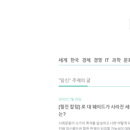
세계
한국
경제
경영
IT
과학
문
"임신" 주제의 글
2022년 7월 25일.
[필진 칼럼] 로 대 웨이드가 사라진 
는?
사회운동이 소기의 목적을 달성하고 나면 어떻게 
인해 임신중단권 합헌 판결이 뒤집힐 가능성이 대두