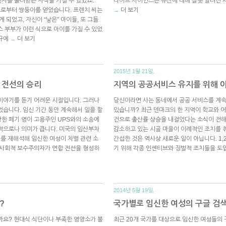
자를 물려받은 자식을 가질 수 있었죠.
라이브 사이언스는 유산에 대해 잘못 알려진 
리모로부터 쌍둥이를 얻었습니다. 프렌치 씨는
더 보기
→
 되었고, 자신이 “낳은” 아이들, 또 그들
스 부부가 이런 식으로 아이를 가질 수 있었
법규에
더 보기
→
2015년 1월 21일.
합 전선의 승리
지역의 공공서비스 유지를 위해 
이야기를 듣기 어려운 시절입니다. 그러나
당신이라면 사는 동네에서 공공 서비스를 계속
었습니다. 임신 기간 동안 계속해서 일을 할
있습니까? 최근 덴마크의 한 지역이 학교와 어
한 페기 영이 고용주인 UPS와의 소송에
건으로 출산률 상승을 내걸었다는 소식이 전해
적으로나 의미가 큽니다. 미국의 임산부차
감소하고 있는 시골 마을이 이례적인 조치를 
)의 의미를 재해석해 임신한 여성이 차별 관련 소
간섭한 것은 역사상 새로운 일이 아닙니다. 1,
 사회적 보수주의자가 연합 전선을 형성하
기 위해 각종 인센티브와 징벌적 조치들을 도
2014년 5월 19일.
?
국가별로 임신한 여성의 구글 검
까요? 현대식 식단이나 부족한 영양소가 불
최근 20개 국가를 대상으로 임신한 여성들의