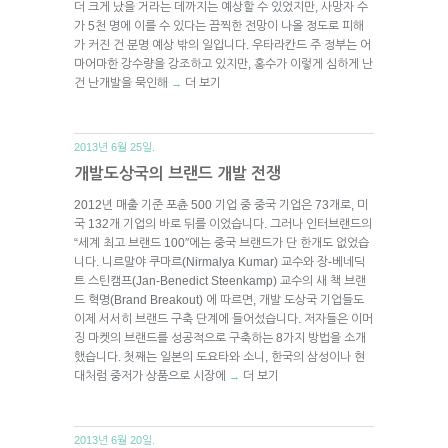
더 크게 났을 거라는 데까지는 예상할 수 있었지만, 사망자 수
가 5천 명에 이를 수 있다는 끔찍한 전망이 나올 정도로 피해
가 커진 건 분명 예상 밖의 일입니다. 우타라칸드 주 정부는 어
마어마한 강수량을 강조하고 있지만, 홍수가 이렇게 심하게 난
건 난개발을 묵인해
더 보기
→
2013년 6월 25일.
개발도상국의 브랜드 개발 전쟁
2012년 매출 기준 포츈 500 기업 중 중국 기업은 73개로, 미
국 132개 기업의 바로 뒤를 이었습니다. 그러나 인터브랜드의
“세계 최고 브랜드 100″에는 중국 브랜드가 단 한개도 없었습
니다. 니르말야 쿠마르(Nirmalya Kumar) 교수와 장-베네딕
트 스틴캠프(Jan-Benedict Steenkamp) 교수의 새 책 브랜
드 혁명(Brand Breakout) 에 따르면, 개발 도상국 기업들도
이제 서서히 브랜드 구축 단계에 들어섰습니다. 저자들은 이머
징 마켓의 브랜드를 성공적으로 구축하는 8가지 방법을 소개
했습니다. 첫째는 일본의 도요타와 소니, 한국의 삼성이나 현
대처럼 중저가 상품으로 시장에
더 보기
→
2013년 6월 20일.