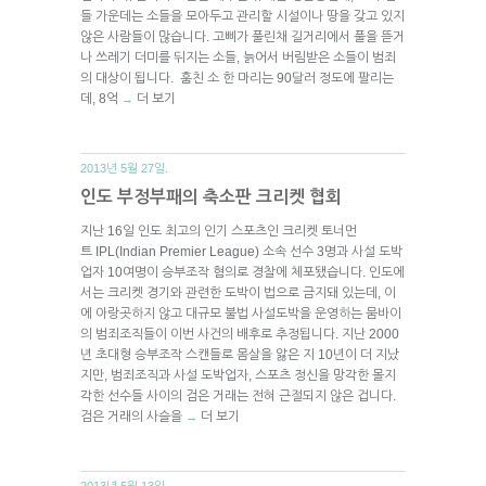
들 가운데는 소들을 모아두고 관리할 시설이나 땅을 갖고 있지
않은 사람들이 많습니다. 고삐가 풀린채 길거리에서 풀을 뜯거
나 쓰레기 더미를 뒤지는 소들, 늙어서 버림받은 소들이 범죄
의 대상이 됩니다. 훔친 소 한 마리는 90달러 정도에 팔리는
데, 8억
더 보기
→
2013년 5월 27일.
인도 부정부패의 축소판 크리켓 협회
지난 16일 인도 최고의 인기 스포츠인 크리켓 토너먼
트 IPL(Indian Premier League) 소속 선수 3명과 사설 도박
업자 10여명이 승부조작 혐의로 경찰에 체포됐습니다. 인도에
서는 크리켓 경기와 관련한 도박이 법으로 금지돼 있는데, 이
에 아랑곳하지 않고 대규모 불법 사설도박을 운영하는 뭄바이
의 범죄조직들이 이번 사건의 배후로 추정됩니다. 지난 2000
년 초대형 승부조작 스캔들로 몸살을 앓은 지 10년이 더 지났
지만, 범죄조직과 사설 도박업자, 스포츠 정신을 망각한 몰지
각한 선수들 사이의 검은 거래는 전혀 근절되지 않은 겁니다.
검은 거래의 사슬을
더 보기
→
2013년 5월 13일.