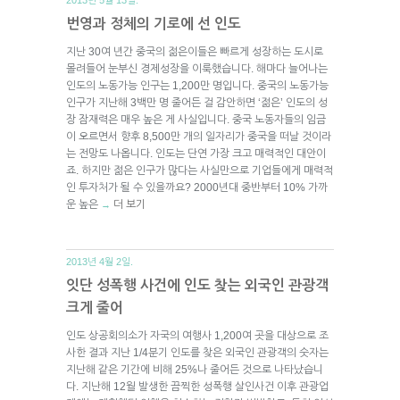
번영과 정체의 기로에 선 인도
지난 30여 년간 중국의 젊은이들은 빠르게 성장하는 도시로
몰려들어 눈부신 경제성장을 이룩했습니다. 해마다 늘어나는
인도의 노동가능 인구는 1,200만 명입니다. 중국의 노동가능
인구가 지난해 3백만 명 줄어든 걸 감안하면 ‘젊은’ 인도의 성
장 잠재력은 매우 높은 게 사실입니다. 중국 노동자들의 임금
이 오르면서 향후 8,500만 개의 일자리가 중국을 떠날 것이라
는 전망도 나옵니다. 인도는 단연 가장 크고 매력적인 대안이
죠. 하지만 젊은 인구가 많다는 사실만으로 기업들에게 매력적
인 투자처가 될 수 있을까요? 2000년대 중반부터 10% 가까
운 높은
더 보기
→
2013년 4월 2일.
잇단 성폭행 사건에 인도 찾는 외국인 관광객
크게 줄어
인도 상공회의소가 자국의 여행사 1,200여 곳을 대상으로 조
사한 결과 지난 1/4분기 인도를 찾은 외국인 관광객의 숫자는
지난해 같은 기간에 비해 25%나 줄어든 것으로 나타났습니
다. 지난해 12월 발생한 끔찍한 성폭행 살인사건 이후 관광업