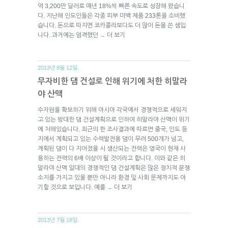
억 3,200만 달러로 매년 18%씩 빠른 속도로 성장해 왔습니
다. 지난해 인도인들은 각종 피부 미백 제품 233톤을 소비했
습니다. 돈으로 따지면 코카콜라보다도 더 많이 돈을 쓴 셈입
니다. 과거에는 엄격했던
더 보기
→
2013년 8월 12일.
무자비한 댐 건설로 인해 위기에 처한 히말라
야 산맥
수자원을 확보하기 위해 아시아 각국에서 경쟁적으로 세워지
고 있는 방대한 댐 건설계획으로 인하여 히말라야 산맥이 위기
에 처해있습니다. 최근의 한 조사결과에 따르면 중국, 인도 등
지에서 계획되고 있는 수력발전용 댐이 무려 500개가 넘고,
계획된 댐이 다 지어졌을 시 생산되는 전력은 영국이 현재 사
용하는 전력의 6배 이상이 될 것이라고 합니다. 이와 같은 히
말라야 산맥 일대의 경쟁적인 댐 건설계획은 많은 정치적 분쟁
소지를 가지고 있을 뿐만 아니라 환경 및 사회 문제까지도 야
기할 것으로 보입니다. 예를
더 보기
→
2013년 7월 18일.