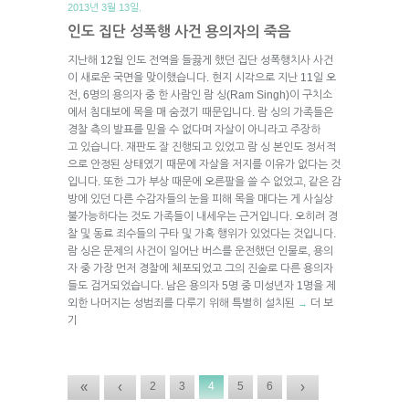
2013년 3월 13일.
인도 집단 성폭행 사건 용의자의 죽음
지난해 12월 인도 전역을 들끓게 했던 집단 성폭행치사 사건
이 새로운 국면을 맞이했습니다. 현지 시각으로 지난 11일 오
전, 6명의 용의자 중 한 사람인 람 싱(Ram Singh)이 구치소
에서 침대보에 목을 매 숨졌기 때문입니다. 람 싱의 가족들은
경찰 측의 발표를 믿을 수 없다며 자살이 아니라고 주장하
고 있습니다. 재판도 잘 진행되고 있었고 람 싱 본인도 정서적
으로 안정된 상태였기 때문에 자살을 저지를 이유가 없다는 것
입니다. 또한 그가 부상 때문에 오른팔을 쓸 수 없었고, 같은 감
방에 있던 다른 수감자들의 눈을 피해 목을 매다는 게 사실상
불가능하다는 것도 가족들이 내세우는 근거입니다. 오히려 경
찰 및 동료 죄수들의 구타 및 가혹 행위가 있었다는 것입니다.
람 싱은 문제의 사건이 일어난 버스를 운전했던 인물로, 용의
자 중 가장 먼저 경찰에 체포되었고 그의 진술로 다른 용의자
들도 검거되었습니다. 남은 용의자 5명 중 미성년자 1명을 제
외한 나머지는 성범죄를 다루기 위해 특별히 설치된
더 보
→
기
«
‹
›
2
3
4
5
6