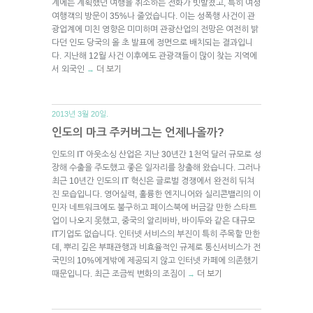
계에는 계획했던 여행을 취소하는 전화가 빗발쳤고, 특히 여성
여행객의 방문이 35%나 줄었습니다. 이는 성폭행 사건이 관
광업계에 미친 영향은 미미하며 관광산업의 전망은 여전히 밝
다던 인도 당국의 올 초 발표에 정면으로 배치되는 결과입니
다. 지난해 12월 사건 이후에도 관광객들이 많이 찾는 지역에
서 외국인
더 보기
→
2013년 3월 20일.
인도의 마크 주커버그는 언제나올까?
인도의 IT 아웃소싱 산업은 지난 30년간 1천억 달러 규모로 성
장해 수출을 주도했고 좋은 일자리를 창출해 왔습니다. 그러나
최근 10년간 인도의 IT 혁신은 글로벌 경쟁에서 완전히 뒤쳐
진 모습입니다. 영어실력, 훌륭한 엔지니어와 실리콘밸리의 이
민자 네트워크에도 불구하고 페이스북에 버금갈 만한 스타트
업이 나오지 못했고, 중국의 알리바바, 바이두와 같은 대규모
IT기업도 없습니다. 인터넷 서비스의 부진이 특히 주목할 만한
데, 뿌리 깊은 부패관행과 비효율적인 규제로 통신서비스가 전
국민의 10%에게밖에 제공되지 않고 인터넷 카페에 의존했기
때문입니다. 최근 조금씩 변화의 조짐이
더 보기
→