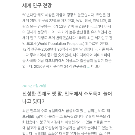
세계 인구 전망
50년대만 해도 세상은 지금과 굉장히 달랐습니다. 유럽은 전
세계 25억 인구중 22%를 차지했고, 독일, 영국, 이탈리아, 프
랑스 모두 인구많은 국가 12위 안에 들었습니다. 그러나 아시
아 경제가 성장하고 아프리카가 높은 출산율을 유지하면서 전
세계 인구 지형도 크게 변화했습니다. UN의 최근 세계인구 전
망 보고서(World Population Prospects)에 따르면 현재의
72억 인구는 2050년에 96억까지 불어날 것입니다. 기존 예측
보다 무려 3억이 증가한 숫자인데, 나이지리아와 이티오피아
등 사하라 이남 아프리카에서 예상보다 출산률이 높았기 때문
입니다. 2050년까지 증가한 24억 인구중의
더 보기
→
2013년 5월 28일.
신성한 존재도 옛 말, 인도에서 소도둑이 늘어
나고 있다?
최근 인도의 수도 뉴델리에서 급증하고 있는 범죄는 바로 ‘리
프팅(lifting)’이라 불리는 소 도둑질입니다. 경찰이 단속을 강
화했음에도 불구하고 길에서 어슬렁거리고 있는 소들을 트럭
에 싣고가 불법 도살장에 팔아넘기는 범죄가 늘어나고 있는 것
입니다. 뉴델리의 소들은 대부분 유제품 생산용인데, 소 주인