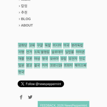
칼럼
추천
BLOG
ABOUT
공화당
교육
구글
독일
러시아
미국
분리독립
서평
선거
소득 불평등
슬로데이
실업률
아마존
애플
언론
여성
영국
오바마
유럽
유전자
인도
일본
종교
중국
커피
코로나19
트위터
페이스북
한국
FEEDBACK
,
2026
NewsPeppermint