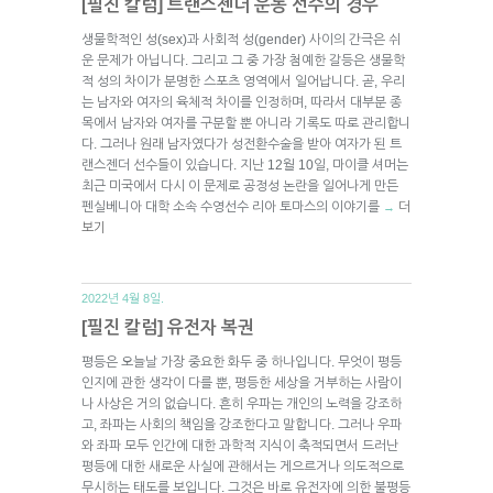
[필진 칼럼] 트랜스젠더 운동 선수의 경우
생물학적인 성(sex)과 사회적 성(gender) 사이의 간극은 쉬
운 문제가 아닙니다. 그리고 그 중 가장 첨예한 갈등은 생물학
적 성의 차이가 분명한 스포츠 영역에서 일어납니다. 곧, 우리
는 남자와 여자의 육체적 차이를 인정하며, 따라서 대부분 종
목에서 남자와 여자를 구분할 뿐 아니라 기록도 따로 관리합니
다. 그러나 원래 남자였다가 성전환수술을 받아 여자가 된 트
랜스젠더 선수들이 있습니다. 지난 12월 10일, 마이클 셔머는
최근 미국에서 다시 이 문제로 공정성 논란을 일어나게 만든
펜실베니아 대학 소속 수영선수 리아 토마스의 이야기를
더
→
보기
2022년 4월 8일.
[필진 칼럼] 유전자 복권
평등은 오늘날 가장 중요한 화두 중 하나입니다. 무엇이 평등
인지에 관한 생각이 다를 뿐, 평등한 세상을 거부하는 사람이
나 사상은 거의 없습니다. 흔히 우파는 개인의 노력을 강조하
고, 좌파는 사회의 책임을 강조한다고 말합니다. 그러나 우파
와 좌파 모두 인간에 대한 과학적 지식이 축적되면서 드러난
평등에 대한 새로운 사실에 관해서는 게으르거나 의도적으로
무시하는 태도를 보입니다. 그것은 바로 유전자에 의한 불평등