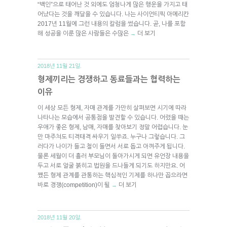
“백인”으로 태어난 것 외에도 엄청나게 많은 행운을 가지고 태
어났다는 것을 깨달을 수 있습니다. 나는 사이언티픽 아메리칸
2017년 11월에 그런 내용의 칼럼을 썼습니다. 곧, 나를 포함
해 성공을 이룬 많은 사람들은 수많은
더 보기
→
2018년 11월 21일.
형제끼리는 경쟁하고 동료들과는 협력하는
이유
이 세상 모든 형제, 자매 관계를 가만히 살펴보면 시기에 따라
나타나는 모습에서 공통점을 발견할 수 있습니다. 어렸을 때는
우애가 좋은 형제, 남매, 자매를 찾아보기 정말 어렵습니다. 눈
만 마주쳐도 티격태격 싸우기 일쑤죠. 누구나 그렇습니다. 그
러다가 나이가 들고 철이 들면서 서로 돕고 아껴주게 됩니다.
물론 세월이 더 흘러 부모님이 돌아가시게 되면 유언장 내용을
두고 서로 얼굴 붉히고 법원을 드나들게 되기도 하지만요. 어
쨌든 형제 관계를 관통하는 핵심적인 기제를 하나만 꼽으라면
바로 경쟁(competition)이 될
더 보기
→
2018년 11월 20일.