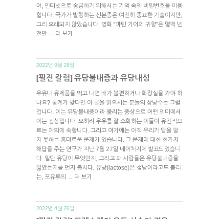
며, 인터넷으로 송금하기 위해서는 기억 속의 비밀번호를 이용
합니다. 국가가 발행하는 신분증은 여전히 중요한 기술이지만,
그리 오래되지 않았습니다. 영화 “마틴 기어의 귀향”은 몇백 년
전만
더 보기
→
2022년 9월 28일.
[필진 칼럼] 유당불내증과 유당내성
우유나 유제품을 먹고 나면 배가 불편하거나 화장실을 가야 하
나요? 통계가 맞다면 이 글을 읽으시는 분들의 상당수는 그럴
겁니다. 이는 유당불내증이라 불리는 증상으로 어떤 의미에서
이는 정상입니다. 오히려 우유를 잘 소화하는 이들이 유전적으
로는 예외에 속합니다. 그리고 여기에는 아직 우리가 답을 알
지 못하는 흥미로운 문제가 있습니다. 그 문제에 대한 한가지
해답을 주는 연구가 지난 7월 27일 네이처지에 발표되었습니
다. 일단 유당이 무엇인지, 그리고 왜 사람들은 유당불내증을
앓았는지를 먼저 봅시다. 유당(lactose)은 젖당이라고도 불리
는, 포유류의
더 보기
→
2022년 4월 26일.