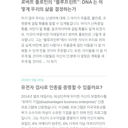
로버트 플로민의 “블루프린트”: DNA 는 어
떻게 우리의 삶을 결정하는가
머지 않아 우리는 신생아에 대해 그 아이가 우울증, 불안증, 조
현증에 걸릴 확률을 말할 수 있게될겁니다. 아이가 난독증일
확률, 비만이 될 확률, 알츠하이머에 걸릴 확률도 알게 되겠지
요. 이것이 바람직한 미래일까요? 로버트 플로민은 그렇게 생
각합니다. 그는 “블루프린트”에서 이러한 지식이 우리로 하여
금 실제 비만에 걸린 사람이나 우울증에 걸린 이들을 더 잘 이
해할 수 있게 만들 것이라 주장합니다. 또한, 아이들을 더 잘 키
우게 될 것이며 사람들은 자신의 인생에 더 알맞은 계획을 세
우게 될 것이라
더 보기
→
2018년 9월 28일.
유전자 검사로 인종을 증명할 수 있을까요?
2014년 랠프 테일러는 워싱턴주에 위치한 자신의 보험회사를
“취약자 기업(disadvantaged business enterprise)” 인증
프로그램에 신청했습니다. 이 DBE 프로그램은 미국국토교통
부가 소수자와 여성이 소유한 기업을 돕기 위해 만든 프로그램
입니다. 그는 자신이 소수자임을 증명하기 위해 자신이 90%
유럽인, 6% 아메리카 원주민, 4% 사하라 이남 아프리카인이