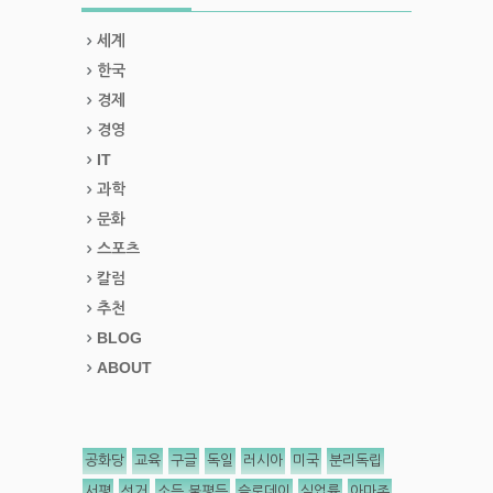
세계
한국
경제
경영
IT
과학
문화
스포츠
칼럼
추천
BLOG
ABOUT
공화당
교육
구글
독일
러시아
미국
분리독립
서평
선거
소득 불평등
슬로데이
실업률
아마존