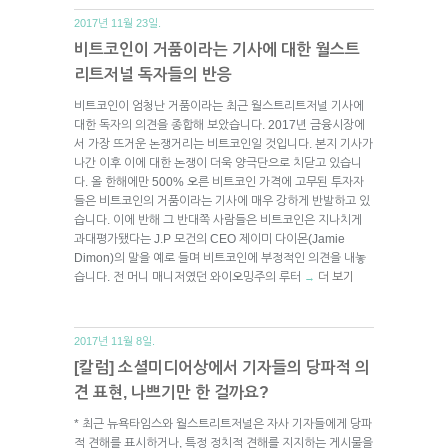
2017년 11월 23일.
비트코인이 거품이라는 기사에 대한 월스트
리트저널 독자들의 반응
비트코인이 엄청난 거품이라는 최근 월스트리트저널 기사에
대한 독자의 의견을 종합해 보았습니다. 2017년 금융시장에
서 가장 뜨거운 논쟁거리는 비트코인일 것입니다. 본지 기사가
나간 이후 이에 대한 논쟁이 더욱 양극단으로 치닫고 있습니
다. 올 한해에만 500% 오른 비트코인 가격에 고무된 투자자
들은 비트코인의 거품이라는 기사에 매우 강하게 반발하고 있
습니다. 이에 반해 그 반대쪽 사람들은 비트코인은 지나치게
과대평가됐다는 J.P 모건의 CEO 제이미 다이몬(Jamie
Dimon)의 말을 예로 들며 비트코인에 부정적인 의견을 내놓
습니다. 전 머니 매니저였던 와이오밍주의 루터
더 보기
→
2017년 11월 8일.
[칼럼] 소셜미디어상에서 기자들의 당파적 의
견 표현, 나쁘기만 한 걸까요?
* 최근 뉴욕타임스와 월스트리트저널은 자사 기자들에게 당파
적 견해를 표시하거나, 특정 정치적 견해를 지지하는 게시물을