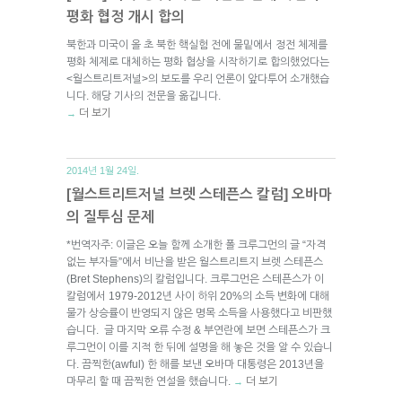
평화 협정 개시 합의
북한과 미국이 올 초 북한 핵실험 전에 물밑에서 정전 체제를
평화 체제로 대체하는 평화 협상을 시작하기로 합의했었다는
<월스트리트저널>의 보도를 우리 언론이 앞다투어 소개했습
니다. 해당 기사의 전문을 옮깁니다.
더 보기
→
2014년 1월 24일.
[월스트리트저널 브렛 스테픈스 칼럼] 오바마
의 질투심 문제
*번역자주: 이글은 오늘 함께 소개한 폴 크루그먼의 글 “자격
없는 부자들”에서 비난을 받은 월스트리트지 브렛 스테픈스
(Bret Stephens)의 칼럼입니다. 크루그먼은 스테픈스가 이
칼럼에서 1979-2012년 사이 하위 20%의 소득 변화에 대해
물가 상승률이 반영되지 않은 명목 소득을 사용했다고 비판했
습니다. 글 마지막 오류 수정 & 부연란에 보면 스테픈스가 크
루그먼이 이를 지적 한 뒤에 설명을 해 놓은 것을 알 수 있습니
다. 끔찍한(awful) 한 해를 보낸 오바마 대통령은 2013년을
마무리 할 때 끔찍한 연설을 했습니다.
더 보기
→