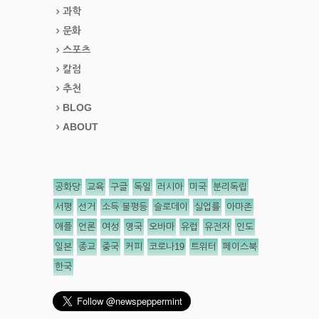
과학
문화
스포츠
칼럼
추천
BLOG
ABOUT
공화당
교육
구글
독일
러시아
미국
분리독립
서평
선거
소득 불평등
슬로데이
실업률
아마존
애플
언론
여성
영국
오바마
유럽
유전자
인도
일본
종교
중국
커피
코로나19
트위터
페이스북
한국