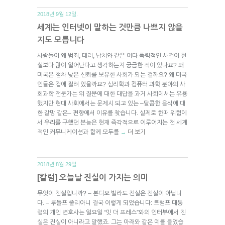
2018년 9월 12일.
세계는 인터넷이 말하는 것만큼 나쁘지 않을
지도 모릅니다
사람들이 왜 범죄, 테러, 납치와 같은 여타 폭력적인 사건이 현
실보다 많이 일어난다고 생각하는지 궁금한 적이 있나요? 왜
미국은 점차 낮은 신뢰를 보유한 사회가 되는 걸까요? 왜 미국
인들은 겁에 질려 있을까요? 심리학과 컴퓨터 과학 분야의 사
회과학 전문가는 위 질문에 대한 대답을 과거 사회에서는 유용
했지만 현대 사회에서는 문제시 되고 있는 –달콤한 음식에 대
한 갈망 같은– 편향에서 이유를 찾습니다. 실제로 한때 위험에
서 우리를 구했던 본능은 현재 즉각적으로 이루어지는 전 세계
적인 커뮤니케이션과 함께 모두를
더 보기
→
2018년 8월 29일.
[칼럼] 오늘날 진실이 가지는 의미
무엇이 진실입니까? – 본디오 빌라도 진실은 진실이 아닙니
다. – 루돌프 줄리아니 결국 이렇게 되었습니다: 트럼프 대통
령의 개인 변호사는 일요일 “밋 더 프레스”와의 인터뷰에서 진
실은 진실이 아니라고 말했죠. 그는 아래와 같은 예를 들었습