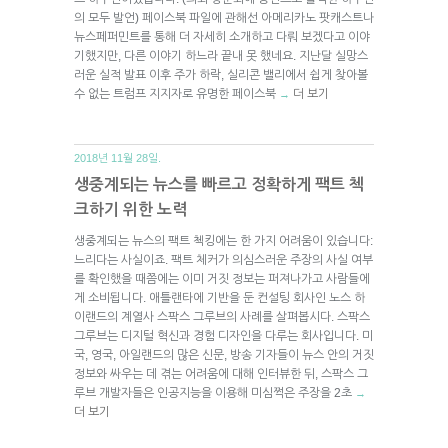
의 모두 발언) 페이스북 파일에 관해선 아메리카노 팟캐스트나
뉴스페퍼민트를 통해 더 자세히 소개하고 다뤄 보겠다고 이야
기했지만, 다른 이야기 하느라 끝내 못 했네요. 지난달 실망스
러운 실적 발표 이후 주가 하락, 실리콘 밸리에서 쉽게 찾아볼
수 없는 트럼프 지지자로 유명한 페이스북
더 보기
→
2018년 11월 28일.
생중계되는 뉴스를 빠르고 정확하게 팩트 첵
크하기 위한 노력
생중계되는 뉴스의 팩트 첵킹에는 한 가지 어려움이 있습니다:
느리다는 사실이죠. 팩트 체커가 의심스러운 주장의 사실 여부
를 확인했을 때쯤에는 이미 거짓 정보는 퍼져나가고 사람들에
게 소비됩니다. 애틀랜타에 기반을 둔 컨설팅 회사인 노스 하
이랜드의 계열사 스팍스 그루브의 사례를 살펴봅시다. 스팍스
그루브는 디지털 혁신과 경험 디자인을 다루는 회사입니다. 미
국, 영국, 아일랜드의 많은 신문, 방송 기자들이 뉴스 안의 거짓
정보와 싸우는 데 겪는 어려움에 대해 인터뷰한 뒤, 스팍스 그
루브 개발자들은 인공지능을 이용해 미심쩍은 주장을 2초
→
더 보기