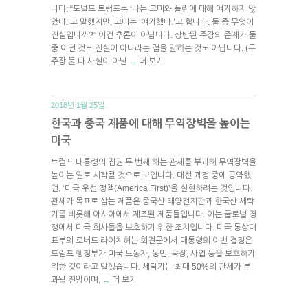
니다: “도널드 트럼프는 ‘나는 코미와 플린에 대해 얘기하지 않
았다.’고 말했지만, 코미는 ‘얘기했다.’고 합니다. 둘 중 무엇이
진실입니까?” 이건 추론이 아닙니다. 상반된 주장의 존재가 둘
중 어떤 것도 진실이 아니라는 점을 말하는 것도 아닙니다. (두
주장 둘 다 사실이 아닐
더 보기
→
2018년 1월 25일.
한국과 중국 제품에 대해 무역장벽을 높이는
미국
트럼프 대통령의 집권 두 번째 해는 관세를 부과해 무역장벽을
높이는 일로 시작될 것으로 보입니다. 대선 과정 중에 공약했
던, ‘미국 우선 정책(America First)’을 실현하려는 것입니다.
관세가 목표로 삼는 제품은 중국산 태양전지판과 한국산 세탁
기를 비롯해 아시아에서 제조된 제품들입니다. 이는 글로벌 경
쟁에서 미국 회사들을 보호하기 위한 조치입니다. 미국 통상대
표부의 로버트 라이치허는 회견문에서 대통령의 이번 결정은
트럼프 행정부가 미국 노동자, 농민, 목장, 사업 등을 보호하기
위한 것이라고 말했습니다. 세탁기는 최대 50%의 관세가 부
과될 전망이며,
더 보기
→