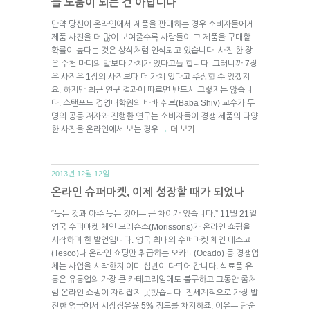
늘 도움이 되는 건 아닙니다
만약 당신이 온라인에서 제품을 판매하는 경우 소비자들에게
제품 사진을 더 많이 보여줄수록 사람들이 그 제품을 구매할
확률이 높다는 것은 상식처럼 인식되고 있습니다. 사진 한 장
은 수천 마디의 말보다 가치가 있다고들 합니다. 그러니까 7장
은 사진은 1장의 사진보다 더 가치 있다고 주장할 수 있겠지
요. 하지만 최근 연구 결과에 따르면 반드시 그렇지는 않습니
다. 스탠포드 경영대학원의 바바 쉬브(Baba Shiv) 교수가 두
명의 공동 저자와 진행한 연구는 소비자들이 경쟁 제품의 다양
한 사진을 온라인에서 보는 경우
더 보기
→
2013년 12월 12일.
온라인 슈퍼마켓, 이제 성장할 때가 되었나
“늦는 것과 아주 늦는 것에는 큰 차이가 있습니다.” 11월 21일
영국 수퍼마켓 체인 모리슨스(Morissons)가 온라인 쇼핑을
시작하며 한 발언입니다. 영국 최대의 수퍼마켓 체인 테스코
(Tesco)나 온라인 쇼핑만 취급하는 오카도(Ocado) 등 경쟁업
체는 사업을 시작한지 이미 십년이 다되어 갑니다. 식료품 유
통은 유통업의 가장 큰 카테고리임에도 불구하고 그동안 좀처
럼 온라인 쇼핑이 자리잡지 못했습니다. 전세계적으로 가장 발
전한 영국에서 시장점유율 5% 정도를 차지하죠. 이유는 단순