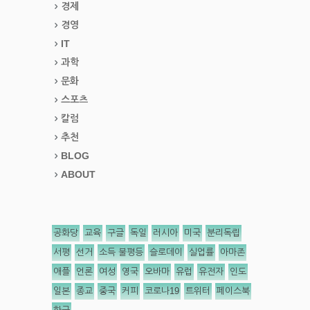
경제
경영
IT
과학
문화
스포츠
칼럼
추천
BLOG
ABOUT
공화당
교육
구글
독일
러시아
미국
분리독립
서평
선거
소득 불평등
슬로데이
실업률
아마존
애플
언론
여성
영국
오바마
유럽
유전자
인도
일본
종교
중국
커피
코로나19
트위터
페이스북