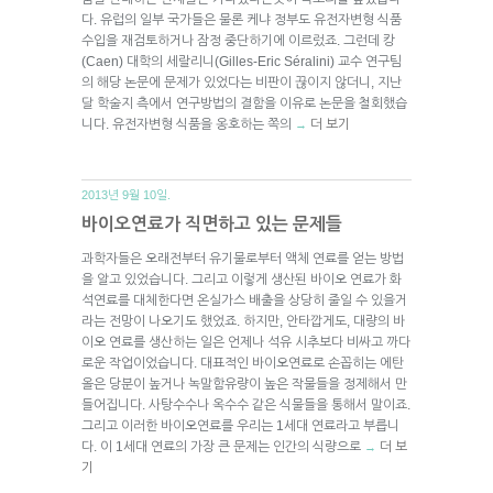
다. 유럽의 일부 국가들은 물론 케냐 정부도 유전자변형 식품
수입을 재검토하거나 잠정 중단하기에 이르렀죠. 그런데 캉
(Caen) 대학의 세랄리니(Gilles-Eric Séralini) 교수 연구팀
의 해당 논문에 문제가 있었다는 비판이 끊이지 않더니, 지난
달 학술지 측에서 연구방법의 결함을 이유로 논문을 철회했습
니다. 유전자변형 식품을 옹호하는 쪽의
더 보기
→
2013년 9월 10일.
바이오연료가 직면하고 있는 문제들
과학자들은 오래전부터 유기물로부터 액체 연료를 얻는 방법
을 알고 있었습니다. 그리고 이렇게 생산된 바이오 연료가 화
석연료를 대체한다면 온실가스 배출을 상당히 줄일 수 있을거
라는 전망이 나오기도 했었죠. 하지만, 안타깝게도, 대량의 바
이오 연료를 생산하는 일은 언제나 석유 시추보다 비싸고 까다
로운 작업이었습니다. 대표적인 바이오연료로 손꼽히는 에탄
올은 당분이 높거나 녹말함유량이 높은 작물들을 정제해서 만
들어집니다. 사탕수수나 옥수수 같은 식물들을 통해서 말이죠.
그리고 이러한 바이오연료를 우리는 1세대 연료라고 부릅니
다. 이 1세대 연료의 가장 큰 문제는 인간의 식량으로
더 보
→
기