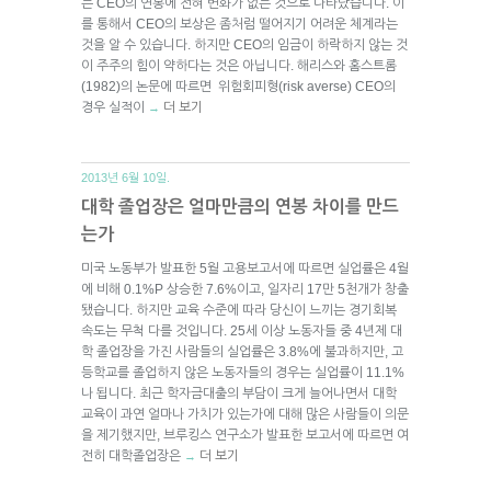
는 CEO의 연봉에 전혀 변화가 없는 것으로 나타났습니다. 이
를 통해서 CEO의 보상은 좀처럼 떨어지기 어려운 체계라는
것을 알 수 있습니다. 하지만 CEO의 임금이 하락하지 않는 것
이 주주의 힘이 약하다는 것은 아닙니다. 해리스와 홈스트롬
(1982)의 논문에 따르면 위험회피형(risk averse) CEO의
경우 실적이
더 보기
→
2013년 6월 10일.
대학 졸업장은 얼마만큼의 연봉 차이를 만드
는가
미국 노동부가 발표한 5월 고용보고서에 따르면 실업률은 4월
에 비해 0.1%P 상승한 7.6%이고, 일자리 17만 5천개가 창출
됐습니다. 하지만 교육 수준에 따라 당신이 느끼는 경기회복
속도는 무척 다를 것입니다. 25세 이상 노동자들 중 4년제 대
학 졸업장을 가진 사람들의 실업률은 3.8%에 불과하지만, 고
등학교를 졸업하지 않은 노동자들의 경우는 실업률이 11.1%
나 됩니다. 최근 학자금대출의 부담이 크게 늘어나면서 대학
교육이 과연 얼마나 가치가 있는가에 대해 많은 사람들이 의문
을 제기했지만, 브루킹스 연구소가 발표한 보고서에 따르면 여
전히 대학졸업장은
더 보기
→