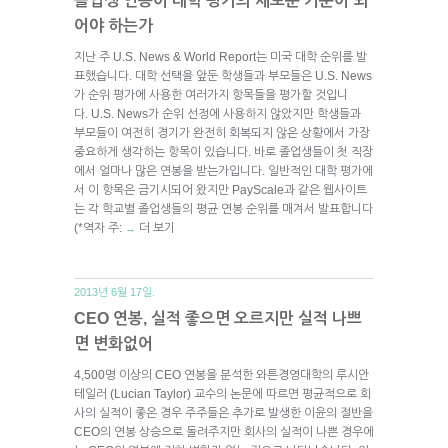
졸업생 연봉이 대학 평가의 새로운 기준이 되
어야 하는가
지난 주 U.S. News & World Report는 미국 대학 순위를 발
표했습니다. 대학 선택을 앞둔 학생들과 부모들은 U.S. News
가 순위 평가에 사용한 여러가지 항목들을 평가할 것입니
다. U.S. News가 순위 선정에 사용하지 않았지만 학생들과
부모들이 여전히 경기가 완전히 회복되지 않은 상황에서 가장
중요하게 생각하는 항목이 있습니다. 바로 졸업생들이 첫 직장
에서 얼마나 많은 연봉을 받는가입니다. 일반적인 대학 평가에
서 이 항목은 금기시되어 왔지만 PayScale과 같은 웹사이트
는 각 학교별 졸업생들의 평균 연봉 순위를 매겨서 발표합니다
(*역자 주:
더 보기
→
2013년 6월 17일.
CEO 연봉, 실적 좋으면 오르지만 실적 나쁘
면 변화없어
4,500명 이상의 CEO 연봉을 분석한 와튼경영대학의 루시안
테일러 (Lucian Taylor) 교수의 논문에 따르면 평균적으로 회
사의 실적이 좋은 경우 주주들은 추가로 발생한 이윤의 절반을
CEO의 연봉 상승으로 돌려주지만 회사의 실적이 나쁜 경우에