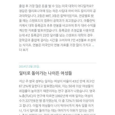
졸업 후 가장 많은 돈을 벌 수 있는 미국 대학이 어디일까요?
정답은 캘리포니아에 있는 작은 사립대 하비 머드 칼리지의 공
과대학입니다. 2등은 MIT, 3등은 칼텍이었지요. 전공별로 봤
을 때는 스탠포드의 컴퓨터 공학과가 최고였습니다. 아틀란틱
지에서 대학 등록금과 추후 연봉을 비교하여 투자 대비 수익을
계산한 자료를 발표하였습니다. 등록금은 조정값을 사용하였
는데 4년 등록금이 23만 달러를 넘는 스탠포드 대학의 경우
장학금과 졸업에 걸리는 시간을 고려하여 7만 4천불로 조정하
는 식이죠. 연봉은 미국인의 연봉 자료를 가장 많이 가지고
→
더 보기
2014년 2월 25일.
일터로 돌아가는 나이든 여성들
지난 주 영국 정부는 일하는 여성의 비율이 43년 만에 최고인
67.2%에 달한다고 발표했는데요, 이는 50세 이상 여성들의
취업률이 높아졌기 때문이라는 연구 결과가 나왔습니다. 영국
노총(TUC)의 연구에 따르면 1992년에 비해 일하는 여성의
수가 227만8천 명 증가했는데, 이 중 72%가 50세 이상이라
고 합니다. 이렇게 여성들이 나이 먹어서까지 계속 일을 하거
나, 다시 일터로 돌아가는 데는 여러가지 이유가 있다는 것이