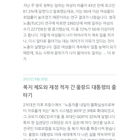
지난 주 영국 정부는 일하는 여성의 비율이 43년 만에 최고인
67.2%에 달한다고 발표했는데요, 이는 50세 이상 여성들의
취업률이 높아졌기 때문이라는 연구 결과가 나왔습니다. 영국
노총(TUC)의 연구에 따르면 1992년에 비해 일하는 여성의
수가 227만8천 명 증가했는데, 이 중 72%가 50세 이상이라
고 합니다. 이렇게 여성들이 나이 먹어서까지 계속 일을 하거
나, 다시 일터로 돌아가는 데는 여러가지 이유가 있다는 것이
노총의 설명입니다. 많은 여성들이 계속해서 일할 능력이 되기
때문에, 또는 사회적 분위기가 나이 들어서도 일하는
더 보
→
기
2013년 6월 25일.
복지 제도와 재정 적자 간 올랑드 대통령의 줄
타기
2차대전 이후 프랑스에서 “노동자를 내일의 불확실성으로부
터 자유롭게 하는” 복지 시스템은 60여 년 3배로 확대되었고,
그 규모가 OECD국가들 중 최대인 GDP의 32%에 달합니다.
특히 현 집권당인 사회당은 과거 집권 때 마다 정년을 낮추고
전국민 의료보험을 도입하는 등 복지 제도를 확장시켜 왔습니
다. 올랑드 대통령도 미래 세대에게 더 나은 삶을 약속하며 당