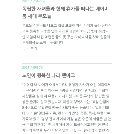
2016년 2월 22일.
독립한 자녀들과 함께 휴가를 떠나는 베이비
붐 세대 부모들
부모들은 연금도 나오고 집을 포함한 자산 가치가 올라 상대적
으로 풍족한 노후를 앞둔 자신들에 반해 학자금 빚에 취업도
쉽지 않아 내집 마련은 꿈도 못 꾸는 자식 세대를 보며 일종의
부채의식을 느끼는 듯합니다.
더 보기
→
2015년 5월 7일.
노인이 행복한 나라 덴마크
"야야야 내 나이가 어때서" 우리 유행가 가사가 어떤 의미에서
는 좀처럼 이루기 어려운 바람을 담았다면, 덴마크의 은퇴한
사람들은 실제 저 유행가 가사처럼 나이를 무색케 할 만큼 일
상을 즐기며 살고 있습니다. 이들의 행복지수는 10점 만점에
8.4점으로 유럽연합 평균 6.8보다 훨씬 높습니다. '일할 때보
다 더 바쁜' 일상은 가족, 친지와의 만남, 운동, 독서, 여행으로
가득차 있고, 평생 전 세계에서 가장 높은 수준의 세금을 낸 만
큼 은퇴 이후에는 전 세계에서 가장 포괄적이고 탄탄한 연금
제도의 혜택을 누리며 살고 있습니다. 프리랜서 작가 헬렌 러