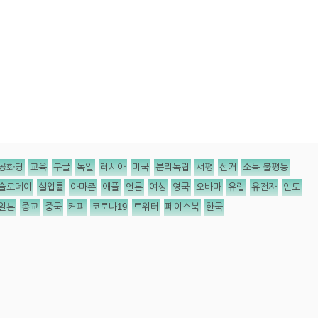
공화당
교육
구글
독일
러시아
미국
분리독립
서평
선거
소득 불평등
슬로데이
실업률
아마존
애플
언론
여성
영국
오바마
유럽
유전자
인도
일본
종교
중국
커피
코로나19
트위터
페이스북
한국