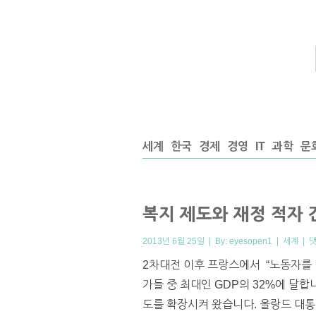
세계
한국
경제
경영
IT
과학
문
복지 제도와 재정 적자 
2013년 6월 25일 | By:
eyesopen1
|
세계
|
댓
2차대전 이후 프랑스에서 “노동자를 
가들 중 최대인 GDP의 32%에 달합
도를 확장시켜 왔습니다. 올랑드 대통