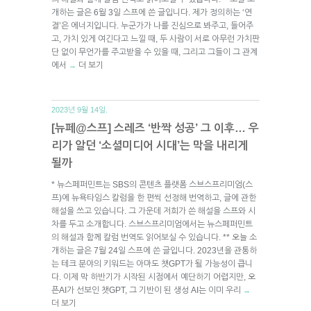
개하는 글은 6월 3일 스프에 쓴 글입니다. 제가 정의하는 ‘연
결’은 에너지입니다. 누군가가 나를 진심으로 봐주고, 들어주
고, 가치 있게 여긴다고 느낄 때, 두 사람이 서로 아무런 가치판
단 없이 무언가를 주고받을 수 있을 때, 그리고 그들이 그 관계
에서
더 보기
→
2023년 9월 14일.
[뉴페@스프] 스레즈 ‘반짝 성공’ 그 이후… 우
리가 알던 ‘소셜미디어 시대’는 막을 내리게
될까
* 뉴스페퍼민트는 SBS의 콘텐츠 플랫폼 스브스프리미엄(스
프)에 뉴욕타임스 칼럼을 한 편씩 선정해 번역하고, 글에 관한
해설을 쓰고 있습니다. 그 가운데 저희가 쓴 해설을 스프와 시
차를 두고 소개합니다. 스브스프리미엄에서는 뉴스페퍼민트
의 해설과 함께 칼럼 번역도 읽어보실 수 있습니다. ** 오늘 소
개하는 글은 7월 24일 스프에 쓴 글입니다. 2023년을 관통하
는 테크 분야의 키워드는 아마도 챗GPT가 될 가능성이 큽니
다. 이제 막 하반기가 시작된 시점에서 예단하기 어렵지만, 오
픈AI가 선보인 챗GPT, 그 기반이 된 생성 AI는 이미 우리
→
더 보기