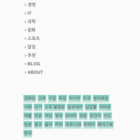
경영
IT
과학
문화
스포츠
칼럼
추천
BLOG
ABOUT
공화당
교육
구글
독일
러시아
미국
분리독립
서평
선거
소득 불평등
슬로데이
실업률
아마존
애플
언론
여성
영국
오바마
유럽
유전자
인도
일본
종교
중국
커피
코로나19
트위터
페이스북
한국