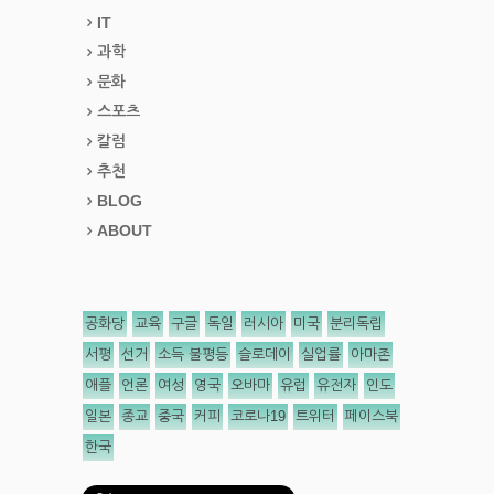
IT
과학
문화
스포츠
칼럼
추천
BLOG
ABOUT
공화당
교육
구글
독일
러시아
미국
분리독립
서평
선거
소득 불평등
슬로데이
실업률
아마존
애플
언론
여성
영국
오바마
유럽
유전자
인도
일본
종교
중국
커피
코로나19
트위터
페이스북
한국