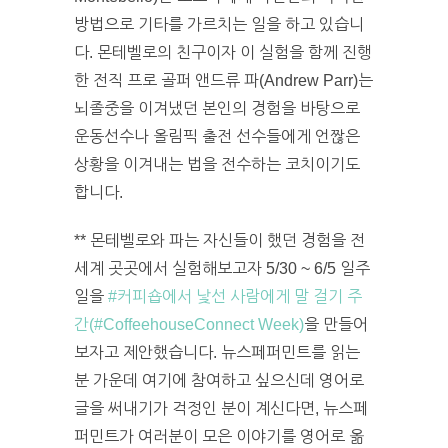
방법으로 기타를 가르치는 일을 하고 있습니
다. 몬테벨로의 친구이자 이 실험을 함께 진행
한 전직 프로 골퍼 앤드류 파(Andrew Parr)는
뇌졸중을 이겨냈던 본인의 경험을 바탕으로
운동선수나 올림픽 출전 선수들에게 언짢은
상황을 이겨내는 법을 전수하는 코치이기도
합니다.
** 몬테벨로와 파는 자신들이 했던 경험을 전
세계 곳곳에서 실험해보고자 5/30 ~ 6/5 일주
일을
#커피숍에서 낯선 사람에게 말 걸기 주
간(#CoffeehouseConnect Week)
을 만들어
보자고 제안했습니다. 뉴스페퍼민트를 읽는
분 가운데 여기에 참여하고 싶으신데 영어로
글을 써내기가 걱정인 분이 계신다면, 뉴스페
퍼민트가 여러분이 모은 이야기를 영어로 옮