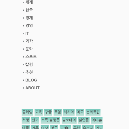
세계
한국
경제
경영
IT
과학
문화
스포츠
칼럼
추천
BLOG
ABOUT
공화당
교육
구글
독일
러시아
미국
분리독립
서평
선거
소득 불평등
슬로데이
실업률
아마존
애플
언론
여성
영국
오바마
유럽
유전자
인도