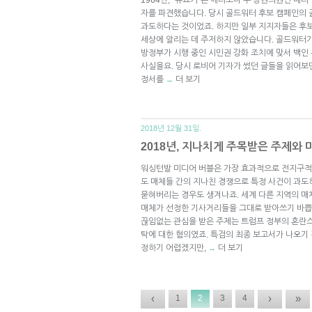
자를 파견했습니다. 당시 골드워터 후보 캠페인의
과도하다는 것이었죠. 하지만 일부 지지자들은 후보
세상에 알리는 데 주저하지 않았습니다. 골드워터가 
방정부가 시행 중인 시민권 강화 조치에 맞서 백
사실을요. 당시 로비어 기자가 썼던 글들을 읽어보
정서를
더 보기
→
2018년 12월 31일.
2018년, 지나치게 주목받은 주제와
워싱턴발 미디어 버블은 가장 효과적으로 전지구적
도 매체들 간의 지나친 경쟁으로 특정 사건이 과도
묻혀버리는 경우도 생겨나죠. 세계 다른 지역의 매
매체가 선정한 기사거리들을 그대로 받아쓰기 바쁩니
끊임없는 관심을 받은 주제는 트럼프 정부의 혼란
탁에 대한 혐의였죠. 특검의 최종 보고서가 나오기
정하기 어렵겠지만,
더 보기
→
‹
›
»
1
2
3
4