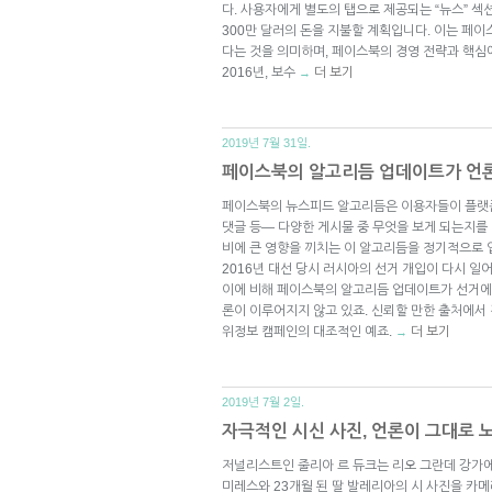
다. 사용자에게 별도의 탭으로 제공되는 “뉴스” 
300만 달러의 돈을 지불할 계획입니다. 이는 페
다는 것을 의미하며, 페이스북의 경영 전략과 핵심
2016년, 보수
더 보기
→
2019년 7월 31일.
페이스북의 알고리듬 업데이트가 언론
페이스북의 뉴스피드 알고리듬은 이용자들이 플랫폼
댓글 등— 다양한 게시물 중 무엇을 보게 되는지를
비에 큰 영향을 끼치는 이 알고리듬을 정기적으로 
2016년 대선 당시 러시아의 선거 개입이 다시 일
이에 비해 페이스북의 알고리듬 업데이트가 선거에
론이 이루어지지 않고 있죠. 신뢰할 만한 출처에서
위정보 캠페인의 대조적인 예죠.
더 보기
→
2019년 7월 2일.
자극적인 시신 사진, 언론이 그대로 
저널리스트인 줄리아 르 듀크는 리오 그란데 강가
미레스와 23개월 된 딸 발레리아의 시 사진을 카