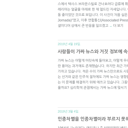
스에서 텍사스 브라운스빌로 건너오려다 급류에 휘
레리아는 얼굴을 아래로 한 채 엎드린 자세입니다.
동 중이었던 것으로 보입니다. 이 사진이 처음 실은 
Jornada)”였고, 이후 연합통신(Associated 
셜미디어 상에서 큰 반응을 일으켰고
더 보기
→
2019년 4월 19일.
사람들이 가짜 뉴스와 거짓 정보에 속
가짜 뉴스는 어떻게 머릿속에 들어오고, 어떻게 우
란 용어는 과거에도 존재했습니다. 하지만 최근 가짜
가하고 있습니다. 적은 수의 가짜 뉴스만으로도 사
는 선거와 같은 민주적 절차에도 가짜 뉴스는 영향
는 이 문제를 해결하기 위해 애쓰고 있습니다. 그동
을까요? 심리학적 관점에서는 가짜 뉴스에 맞서기
2019년 3월 4일.
인종차별을 인종차별이라 부르지 못하
1964년, “뉴요커”는 애리조나 주 상원의원인 배