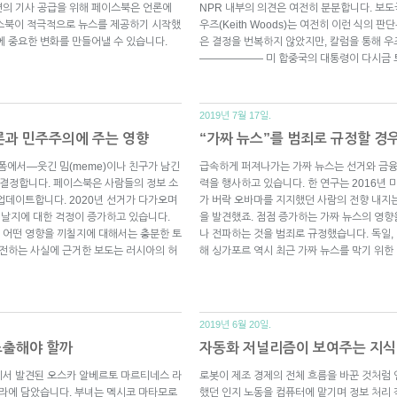
섹션의 기사 공급을 위해 페이스북은 언론에
NPR 내부의 의견은 여전히 분분합니다. 보
이스북이 적극적으로 뉴스를 제공하기 시작했
우즈(Keith Woods)는 여전히 이런 식의
에 중요한 변화를 만들어낼 수 있습니다.
은 결정을 번복하지 않았지만, 칼럼을 통해 우
—————— 미 합중국의 대통령이 다시금
2019년 7월 17일.
과 민주주의에 주는 영향
“가짜 뉴스”를 범죄로 규정할 경
에서—웃긴 밈(meme)이나 친구가 남긴
급속하게 퍼져나가는 가짜 뉴스는 선거와 금융
 결정합니다. 페이스북은 사람들의 정보 소
력을 행사하고 있습니다. 한 연구는 2016년
업데이트합니다. 2020년 선거가 다가오며
가 버락 오바마를 지지했던 사람의 전향 내지는
어날지에 대한 걱정이 증가하고 있습니다.
을 발견했죠. 점점 증가하는 가짜 뉴스의 영향
 어떤 영향을 끼칠지에 대해서는 충분한 토
나 전파하는 것을 범죄로 규정했습니다. 독일, 
 전하는 사실에 근거한 보도는 러시아의 허
해 싱가포르 역시 최근 가짜 뉴스를 막기 위한
2019년 6월 20일.
노출해야 할까
자동화 저널리즘이 보여주는 지식
에서 발견된 오스카 알베르토 마르티네스 라
로봇이 제조 경제의 전체 흐름을 바꾼 것처럼
메라에 담았습니다. 부녀는 멕시코 마타모로
했던 인지 노동을 컴퓨터에 맡기며 정보 처리