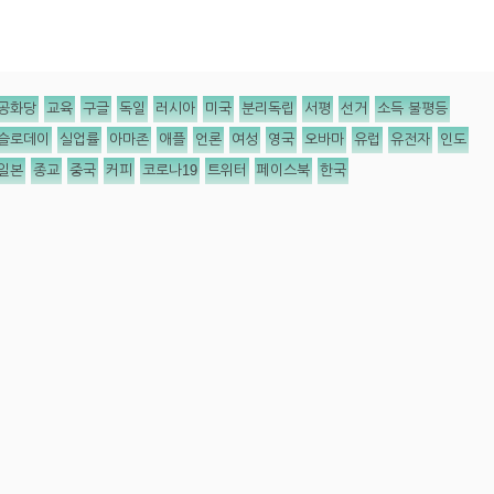
공화당
교육
구글
독일
러시아
미국
분리독립
서평
선거
소득 불평등
슬로데이
실업률
아마존
애플
언론
여성
영국
오바마
유럽
유전자
인도
일본
종교
중국
커피
코로나19
트위터
페이스북
한국