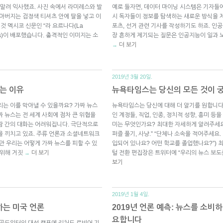
말려 익사했죠. 사진 속에서 라미레스와 발
예로 들자면, 데이터 마이닝 시스템은 기자들
 아버지는 검정색 티셔츠 안에 딸을 넣고 이
시 독자들이 정보를 탐색하는 새로운 방식을 제
것 멕시코 신문인 “라 요르나다(La
포츠, 선거 관련 기사를 작성하기도 하죠. 
Press)이 배포했습니다. 충격적인 이미지는 소
장 흔하게 제기되는 질문은 인공지능이 일과 
더 보기
→
2019년 3월 20일.
는 이유
뉴욕타임스는 당신의 모든 것이 
리는 이를 막아낼 수 있을까요? 가짜 뉴스
뉴욕타임스는 당신에 대해 더 알기를 원합니다
 뉴스는 전 세계 사회에 점차 큰 위협을
인 계정들, 직업, 인종, 정치적 성향, 흥미 등
람 간의 대화는 어려워집니다. 극단적으로
미는 무엇인가요? 최대한 자세하게 알려주세요. 
을 끼치고 있죠. 주류 언론과 소셜네트워크
퍼즐 풀기, 사냥.” “단체나 소속을 적어주세요.
안 우리는 어떻게 가짜 뉴스를 피할 수 있
입되어 있나요? 어떤 학교를 졸업했나요?”)
 위해 거짓
더 보기
털 전환 편집장은 트위터에 “우리의 뉴스 보
→
보기
2019년 1월 4일.
는 미국 언론
2019년 언론 예측: 뉴스를 소비
요합니다
리 골드워터의 대선 캠프에 리처드 로비어 기