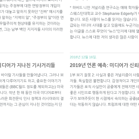
 골자는 주정부에 대한 연방정부의 개입이
* 하버드 니만 저널리즘 연구소는 매해 학자들
가 대놓고 말하지 못하던 “진짜” 메시지를
스웨스턴대학교 교수 Stephanie Edgerly
말하는 “지역의 일”, “주정부의 일”이란 연
합니다. 모든 사람이 뉴스를 읽지는 않습니다.
인 우월주의적 현상태를 유지하는 것이라는
급되는 미디어 시대를 살고 있음에도 누군가는
면, 그는 남부 백인 지지자들 사이의 이러한
는 이글을 스스로 무엇이 “뉴스”인지에 대해
합니다. 뉴스에 대한 저의 생각은 많은 사람이
2018년 12월 16일.
 미디어가 지나친 기사거리들
2019년 언론 예측: 미디어가 신뢰를
 바이럴 기사들을 만들어냅니다. 그러나 보
1부 보기 잘못 2: 사실과 좋은 저널리즘이 사
하게 다루어지기도 하고, 중요한 이야기가
자들. 독실함은 불편합니다. 감정적이고 개인
체들은 (BBC월드 정도를 제외하고는) 미국
기자들은 오직 사실만이 공중에게 전해지면 사
다. 작년 한 해 동안 미국 미디어로부터
좋은 시민으로 행동하게 된다고 가정합니다. 
스러운 회전문식 인사 정책과 러시아와의 결
구가 보여주듯이 현 시점에서 숙의하는 공중(deli
 전까지는 그 관심이 지나친 것이었는지 단
더는 작동하지 않습니다. 트럼프에 대한 어떤