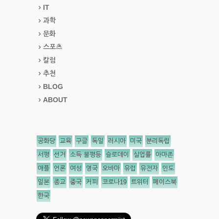
IT
과학
문화
스포츠
칼럼
추천
BLOG
ABOUT
공화당
교육
구글
독일
러시아
미국
분리독립
서평
선거
소득 불평등
슬로데이
실업률
아마존
애플
언론
여성
영국
오바마
유럽
유전자
인도
일본
종교
중국
커피
코로나19
트위터
페이스북
한국